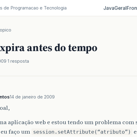
Java
Geral
Fron
s de Programacao e Tecnologia
opico
expira antes do tempo
009
1 resposta
antos
14 de janeiro de 2009
oal,
ma aplicação web e estou tendo um problema com s
n eu faço um
e
session.setAttribute(“atributo”)