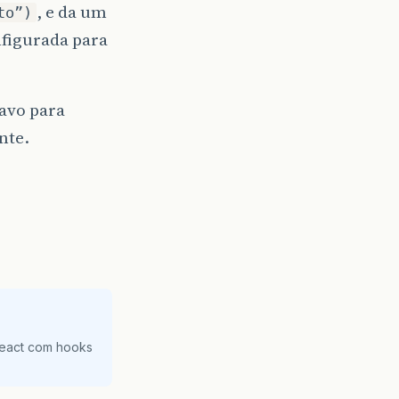
, e da um
to”)
nfigurada para
cavo para
nte.
React com hooks