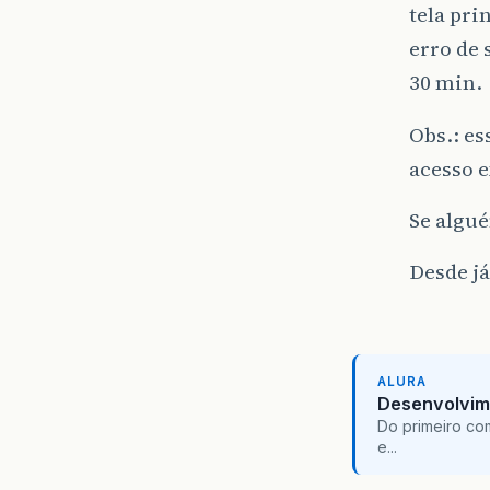
tela pri
erro de 
30 min.
Obs.: es
acesso 
Se algué
Desde já
ALURA
Desenvolvim
Do primeiro co
e...