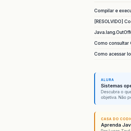
Compilar e exec
[RESOLVIDO] Com
Java.lang.OutOf
Como consultar 
Como acessar lo
ALURA
Sistemas ope
Descubra o que
objetiva. Não 
CASA DO COD
Aprenda Java
Por Lucas Taui