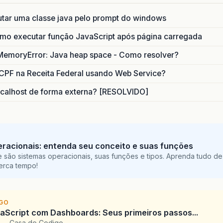
utar uma classe java pelo prompt do windows
o executar função JavaScript após página carregada
MemoryError: Java heap space - Como resolver?
CPF na Receita Federal usando Web Service?
calhost de forma externa? [RESOLVIDO]
racionais: entenda seu conceito e suas funções
 são sistemas operacionais, suas funções e tipos. Aprenda tudo de
perca tempo!
IGO
Script com Dashboards: Seus primeiros passos...
l — Casa do Codigo