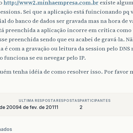
ço
http://www2.minhaempresa.com.br
existe algu
essions. Sei que a aplicação está fuincionando pq v
al do banco de dados ser gravada mas na hora de va
tá preenchida a aplicação incorre em crítica como 
sse preenchida sendo que eu acabei de gravá-la. Não
 é com a gravação ou leitura da session pelo DNS 
o funciona se eu nevegar pelo IP.
uém tenha idéia de como resolver isso. Por favor 
ULTIMA RESPOSTA
RESPOSTAS
PARTICIPANTES
o de 2009
4 de fev. de 2011
1
2
nados