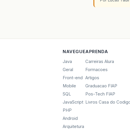
NAVEGUE
APRENDA
Java
Carreiras Alura
Geral
Formacoes
Front-end
Artigos
Mobile
Graduacao FIAP
SQL
Pos-Tech FIAP
JavaScript
Livros Casa do Codig
PHP
Android
Arquitetura