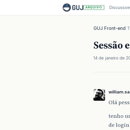
Discussoe
ARQUIVO
GUJ
Front-end
/
/
T
Sessão 
14 de janeiro de 2
william.s
Olá pess
tenho u
de logi