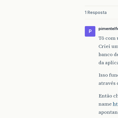
1 Resposta
pimentelf
P
Tô com 
Criei um
banco d
da aplic
Isso fu
através 
Então ch
name
h
apontan