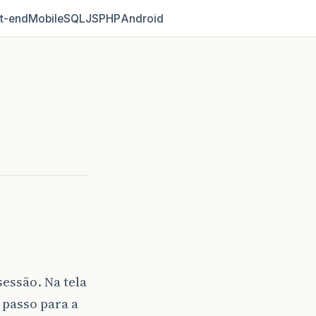
t‑end
Mobile
SQL
JS
PHP
Android
essão. Na tela
 passo para a