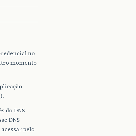
credencial no
outro momento
plicação
o
).
vés do DNS
esse DNS
 acessar pelo