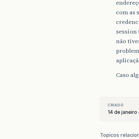
endere
com as s
credenci
session 
não tive
problema
aplicaçã
Caso alg
CRIADO
14 de janeir
Topicos relacio