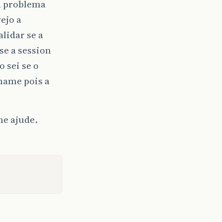
m problema
ejo a
lidar se a
se a session
 sei se o
name pois a
me ajude.