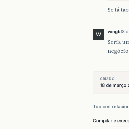
Se tá tã
wingb
18 d
W
Seria um
negócio
CRIADO
18 de março 
Topicos relacio
Compilar e exec