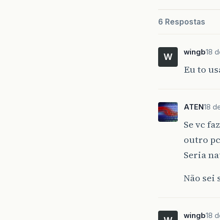
6 Respostas
wingb
18 d
W
Eu to us
ATEN
18 d
Se vc fa
outro pc
Seria n
Não sei 
wingb
18 d