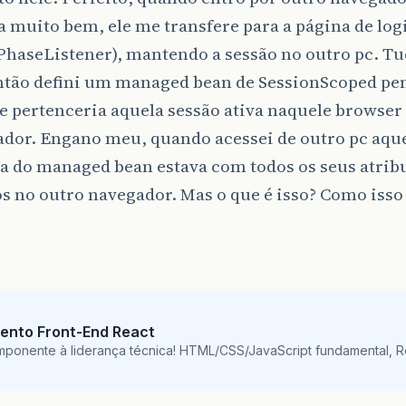
 muito bem, ele me transfere para a página de logi
PhaseListener), mantendo a sessão no outro pc. Tu
então defini um managed bean de SessionScoped p
e pertenceria aquela sessão ativa naquele browser
dor. Engano meu, quando acessei de outro pc aque
ia do managed bean estava com todos os seus atrib
os no outro navegador. Mas o que é isso? Como iss
ento Front-End React
mponente à liderança técnica! HTML/CSS/JavaScript fundamental, 