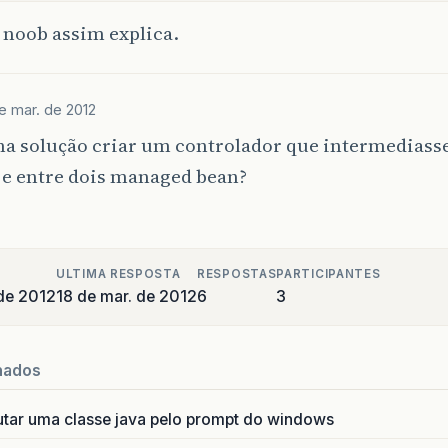
o noob assim explica.
e mar. de 2012
a solução criar um controlador que intermediasse
 e entre dois managed bean?
ULTIMA RESPOSTA
RESPOSTAS
PARTICIPANTES
de 2012
18 de mar. de 2012
6
3
nados
utar uma classe java pelo prompt do windows