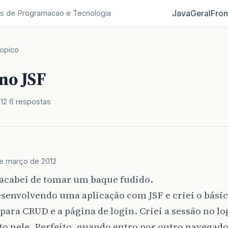
Java
Geral
Fron
s de Programacao e Tecnologia
opico
no JSF
12
6 respostas
de março de 2012
 acabei de tomar um baque fudido.
senvolvendo uma aplicação com JSF e criei o bási
para CRUD e a página de login. Criei a sessão no lo
o nele. Perfeito, quando entro por outro navegad