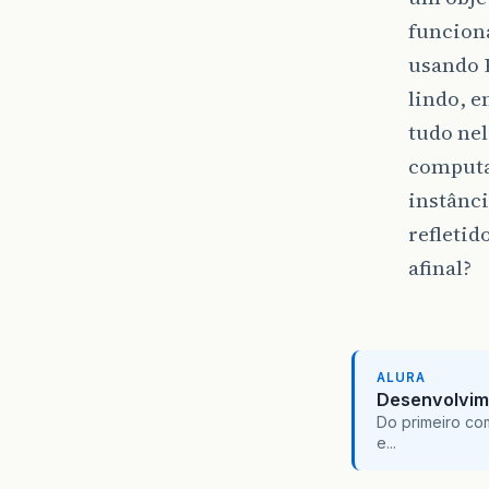
funciona
usando 
lindo, 
tudo nel
computa
instânc
refletid
afinal?
ALURA
Desenvolvim
Do primeiro co
e...