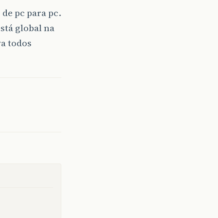
 de pc para pc.
stá global na
va todos