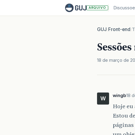
Discussoe
ARQUIVO
GUJ
Front-end
/
/
T
Sessões 
18 de março de 20
wingb
18 
W
Hoje eu
Estou de
páginas 
um objet