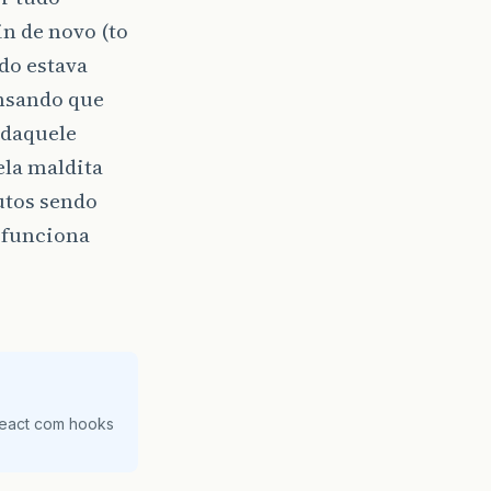
n de novo (to
do estava
ensando que
 daquele
la maldita
utos sendo
o funciona
React com hooks