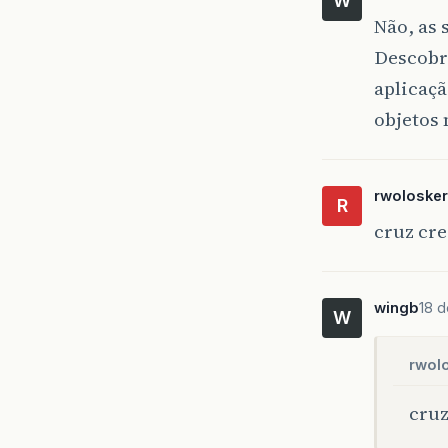
W
Não, as 
Descobri
aplicaçã
objetos 
rwolosker
R
cruz cre
wingb
18 d
W
rwolo
cruz