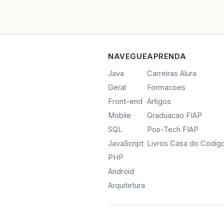
NAVEGUE
APRENDA
Java
Carreiras Alura
Geral
Formacoes
Front-end
Artigos
Mobile
Graduacao FIAP
SQL
Pos-Tech FIAP
JavaScript
Livros Casa do Codig
PHP
Android
Arquitetura