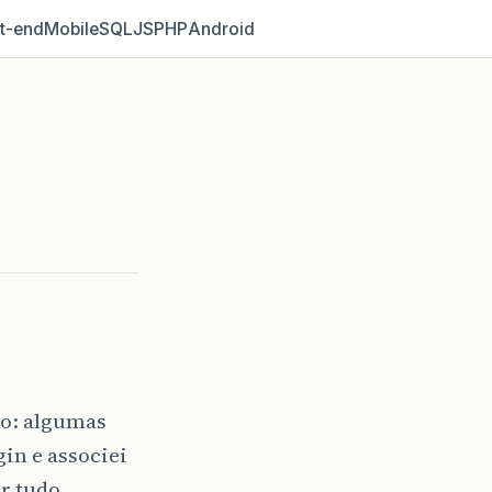
t‑end
Mobile
SQL
JS
PHP
Android
co: algumas
gin e associei
or tudo