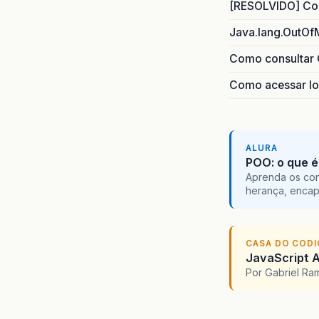
[RESOLVIDO] Com
Java.lang.OutOf
Como consultar 
Como acessar lo
ALURA
POO: o que é
Aprenda os con
herança, encap
CASA DO COD
JavaScript A
Por Gabriel R