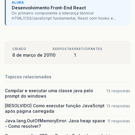
ALURA
Desenvolvimento Front-End React
Do primeiro componente à liderança técnica!
HTML/CSS/JavaScript fundamental, React com hooks e...
CRIADO
RESPOSTAS
PARTICIPANTES
6 de março de 2011
0
1
Topicos relacionados
Compilar e executar uma classe java pelo
13 respostas
prompt do windows
[RESOLVIDO] Como executar função JavaScript
13 respostas
após página carregada
Java.lang.OutOfMemoryError: Java heap space
11 respostas
- Como resolver?