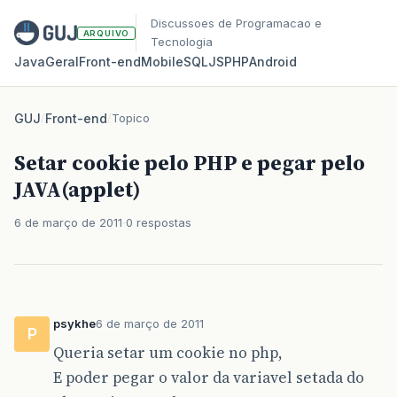
Discussoes de Programacao e
ARQUIVO
Tecnologia
Java
Geral
Front‑end
Mobile
SQL
JS
PHP
Android
GUJ
/
Front-end
/
Topico
Setar cookie pelo PHP e pegar pelo
JAVA(applet)
6 de março de 2011
0 respostas
psykhe
6 de março de 2011
P
Queria setar um cookie no php,
E poder pegar o valor da variavel setada do