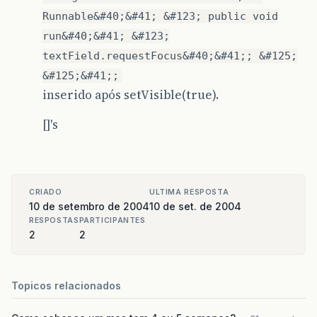
Runnable&#40;&#41; &#123; public void
run&#40;&#41; &#123;
textField.requestFocus&#40;&#41;; &#125;
&#125;&#41;;
inserido após setVisible(true).
[]'s
CRIADO
ULTIMA RESPOSTA
10 de setembro de 2004
10 de set. de 2004
RESPOSTAS
PARTICIPANTES
2
2
Topicos relacionados