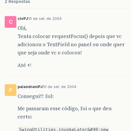
2 Respostas
clvPJ
10 de set. de 2004
C
Olá,
Tenta colocar requestFocus() depois que vc
adicionou o TextField no panel ou onde quer
que seja onde vc o colocou!
Até +!
palandraniPJ
10 de set. de 2004
P
Consegui!!! :lol:
Me passaram esse código, foi o que deu
certo:
SwingUtilities.invokeLater&#40;new