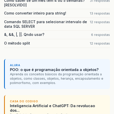
Como saber se um mes tem 4 ou 5 semanas?
31 respostas
[RESOLVIDO]
Como converter inteiro para string!
13 respostas
Comando SELECT para selecionar intervalo de
12 respostas
data SQL SERVER
&, &&, |, ||. Qndo usar?
6 respostas
O método split
12 respostas
ALURA
POO: o que é programação orientada a objetos?
Aprenda os conceitos básicos da programação orientada a
objetos, como classes, objetos, herança, encapsulamento e
polimorfismo, com exemplos.
CASA DO CODIGO
Inteligencia Artificial e ChatGPT: Da revolucao
dos...