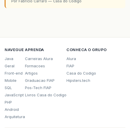
Por Fabricio Carraro — Casa do Codigo
NAVEGUE
APRENDA
CONHECA O GRUPO
Java
Carreiras Alura
Alura
Geral
Formacoes
FIAP
Front-end
Artigos
Casa do Codigo
Mobile
Graduacao FIAP
Hipsters.tech
SQL
Pos-Tech FIAP
JavaScript
Livros Casa do Codigo
PHP
Android
Arquitetura