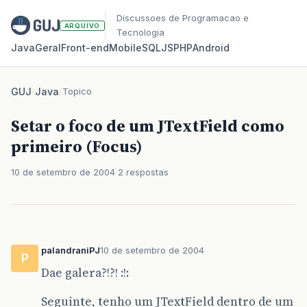
Discussoes de Programacao e
ARQUIVO
Tecnologia
Java
Geral
Front‑end
Mobile
SQL
JS
PHP
Android
GUJ
/
Java
/
Topico
Setar o foco de um JTextField como
primeiro (Focus)
10 de setembro de 2004
2 respostas
palandraniPJ
10 de setembro de 2004
P
Dae galera?!?! :!:
Seguinte, tenho um JTextField dentro de um