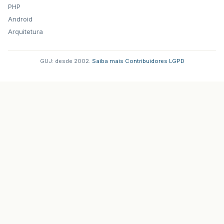
PHP
Android
Arquitetura
GUJ: desde 2002.
·
Saiba mais
·
Contribuidores
·
LGPD