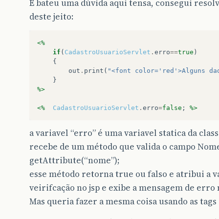
E bateu uma dúvida aqui tensa, consegui resolv
deste jeito:
<%
if
(
CadastroUsuarioServlet
.
erro
==
true
)
{
out
.
print
(
"<font color='red'>Alguns da
}
%>
<%
CadastroUsuarioServlet
.
erro
=
false
;
%>
a variavel “erro” é uma variavel statica da cla
recebe de um método que valida o campo Nome
getAttribute(“nome”);
esse método retorna true ou falso e atribui a va
veirifcação no jsp e exibe a mensagem de erro
Mas queria fazer a mesma coisa usando as tags do