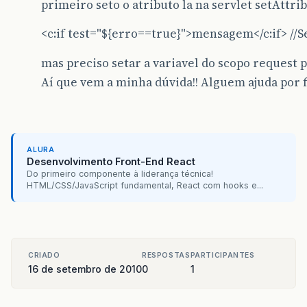
primeiro seto o atributo la na servlet setAttrib
<c:if test="${erro==true}">mensagem</c:if> //S
mas preciso setar a variavel do scopo request p
Aí que vem a minha dúvida!! Alguem ajuda por 
ALURA
Desenvolvimento Front-End React
Do primeiro componente à liderança técnica!
HTML/CSS/JavaScript fundamental, React com hooks e...
CRIADO
RESPOSTAS
PARTICIPANTES
16 de setembro de 2010
0
1