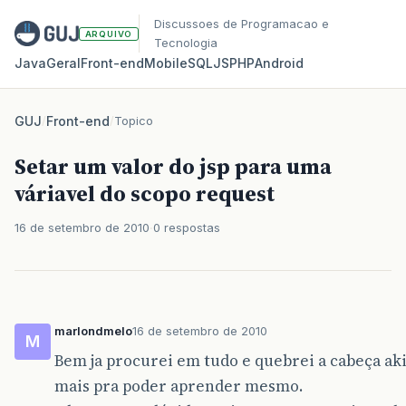
Discussoes de Programacao e
ARQUIVO
Tecnologia
Java
Geral
Front‑end
Mobile
SQL
JS
PHP
Android
GUJ
/
Front-end
/
Topico
Setar um valor do jsp para uma
váriavel do scopo request
16 de setembro de 2010
0 respostas
marlondmelo
16 de setembro de 2010
M
Bem ja procurei em tudo e quebrei a cabeça aki
mais pra poder aprender mesmo.