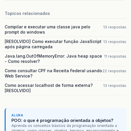
Topicos relacionados
Compilar e executar uma classe java pelo
13 respostas
prompt do windows
[RESOLVIDO] Como executar função JavaScript
13 respostas
após página carregada
Java.lang.OutOfMemoryError: Java heap space
11 respostas
- Como resolver?
Como consultar CPF na Receita Federal usando
22 respostas
Web Service?
Como acessar localhost de forma externa?
13 respostas
[RESOLVIDO]
ALURA
POO: o que é programação orientada a objetos?
Aprenda os conceitos básicos da programação orientada a
objetos, como classes, objetos, herança, encapsulamento e