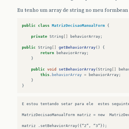
Eu tenho um array de string no meu formbean
public
class
MatrizDecisaoManualForm
{
private
String
[]
behaviorArray
;
public
String
[]
getBehaviorArray
()
{
return
behaviorArray
;
}
public
void
setBehaviorArray
(
String
[]
beha
this
.
behaviorArray
=
behaviorArray
;
}
}
E estou tentando setar para ele  estes seguinte
MatrizDecisaoManualForm matriz = new  MatrizDec