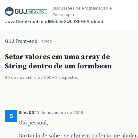
Discussoes de Programacao e
ARQUIVO
Tecnologia
Java
Geral
Front‑end
Mobile
SQL
JS
PHP
Android
GUJ
/
Front-end
/
Topico
Setar valores em uma array de
String dentro de um formbean
20 de novembro de 2009
2 respostas
Silva03
20 de novembro de 2009
S
Olá pessoal,
Gostaria de saber se alguem poderia me ajudar.