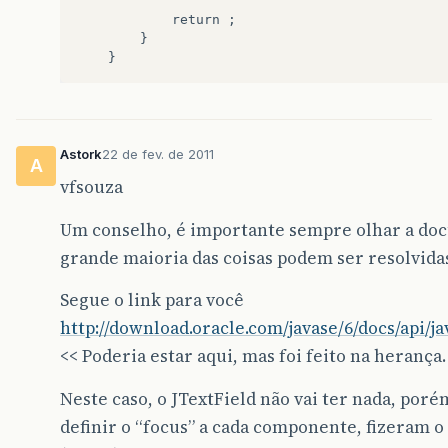
    		return ;     

    	}   

Astork
22 de fev. de 2011
A
vfsouza
Um conselho, é importante sempre olhar a doc
grande maioria das coisas podem ser resolvid
Segue o link para você
http://download.oracle.com/javase/6/docs/api/j
<< Poderia estar aqui, mas foi feito na herança.
Neste caso, o JTextField não vai ter nada, poré
definir o “focus” a cada componente, fizeram 