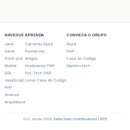
NAVEGUE
APRENDA
CONHECA O GRUPO
Java
Carreiras Alura
Alura
Geral
Formacoes
FIAP
Front-end
Artigos
Casa do Codigo
Mobile
Graduacao FIAP
Hipsters.tech
SQL
Pos-Tech FIAP
JavaScript
Livros Casa do Codigo
PHP
Android
Arquitetura
GUJ: desde 2002.
·
Saiba mais
·
Contribuidores
·
LGPD