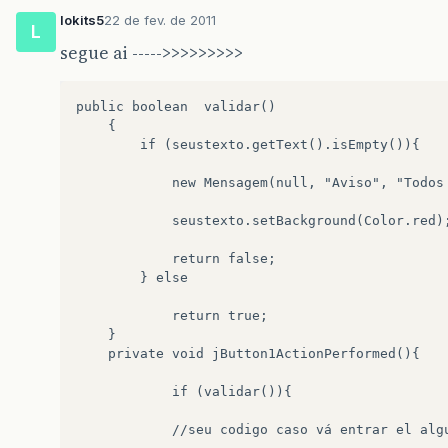
lokits5
22 de fev. de 2011
L
segue ai ----->>>>>>>>>
public boolean  validar()   

    {         

    	if (seustexto.getText().isEmpty()){        

    		new Mensagem(null, "Aviso", "Todos os campos são obrigatórios!", Mensagem.MSG_BOTAO_OK, Mensagem.MSG_ICONE_ALERTA);           

    		seustexto.setBackground(Color.red);   					

    		return false;                  

    	} else     

    		return true;        

    }           

    private void jButton1ActionPerformed(){   

    		if (validar()){     

    		//seu codigo caso vá entrar el algums tela de permissão
