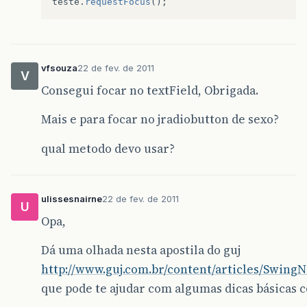
teste
.
requestFocus
();
vfsouza
22 de fev. de 2011
V
Consegui focar no textField, Obrigada.
Mais e para focar no jradiobutton de sexo?
qual metodo devo usar?
ulissesnairne
22 de fev. de 2011
U
Opa,
Dá uma olhada nesta apostila do guj
http://www.guj.com.br/content/articles/Swing
que pode te ajudar com algumas dicas básicas c