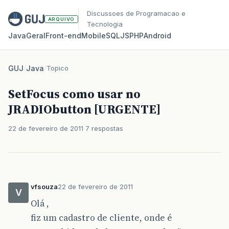
Discussoes de Programacao e
ARQUIVO
Tecnologia
Java
Geral
Front‑end
Mobile
SQL
JS
PHP
Android
GUJ
/
Java
/
Topico
SetFocus como usar no
JRADIObutton [URGENTE]
22 de fevereiro de 2011
7 respostas
vfsouza
22 de fevereiro de 2011
V
Olá ,
fiz um cadastro de cliente, onde é