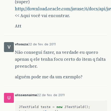
(super)
http://download.oracle.com/javase/6/docs/api/
<< Aqui você vai encontrar.
Att
vfsouza
22 de fev. de 2011
V
Não consegui fazer, na verdade eu quero
apenas q ele tenha focu certo do item q falta
preencher.
alguém pode me da um exemplo?
ulissesnairne
22 de fev. de 2011
U
JTextField
teste
=
new
JTextField
();