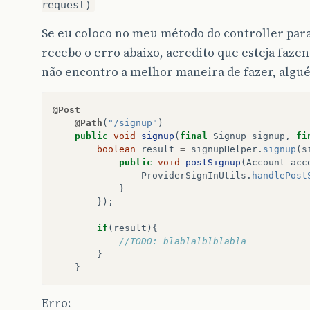
request)
Se eu coloco no meu método do controller pa
recebo o erro abaixo, acredito que esteja faz
não encontro a melhor maneira de fazer, algu
@Post
@Path
(
"/signup"
)
public
void
signup
(
final
Signup
signup
,
fi
boolean
result
=
signupHelper
.
signup
(
s
public
void
postSignup
(
Account
acc
ProviderSignInUtils
.
handlePost
}
});
if
(
result
){
//TODO: blablalblblabla
}
}
Erro: