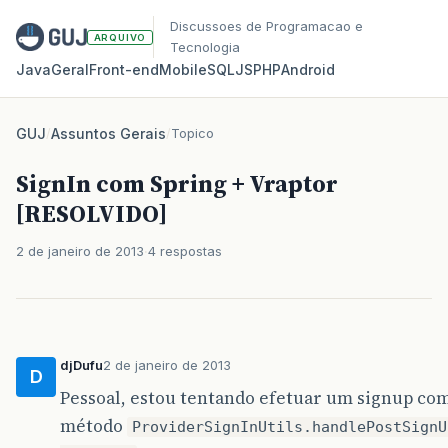
Discussoes de Programacao e
ARQUIVO
Tecnologia
Java
Geral
Front‑end
Mobile
SQL
JS
PHP
Android
GUJ
/
Assuntos Gerais
/
Topico
SignIn com Spring + Vraptor
[RESOLVIDO]
2 de janeiro de 2013
4 respostas
djDufu
2 de janeiro de 2013
D
Pessoal, estou tentando efetuar um signup com
método
ProviderSignInUtils.handlePostSignU