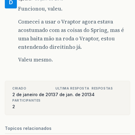
D
Funcionou, valeu.
at
org
.
springframework
.
security
.
web
.
FilterChai
Comecei a usar o Vraptor agora estava
at
org
.
springframework
.
security
.
web
.
servletapi
acostumado com as coisas do Spring, mas é
at
org
.
springframework
.
security
.
web
.
FilterChai
uma baita mão na roda o Vraptor, estou
at
org
.
springframework
.
security
.
web
.
savedreque
entendendo direitinho já.
at
org
.
springframework
.
security
.
web
.
FilterChai
Valeu mesmo.
at
org
.
springframework
.
security
.
web
.
authentica
at
org
.
springframework
.
security
.
web
.
FilterChai
CRIADO
ULTIMA RESPOSTA
RESPOSTAS
at
org
.
springframework
.
security
.
web
.
authentica
2 de janeiro de 2013
7 de jan. de 2013
4
at
org
.
springframework
.
security
.
web
.
FilterChai
PARTICIPANTES
2
at
org
.
springframework
.
security
.
web
.
context
.
Se
at
org
.
springframework
.
security
.
web
.
FilterChai
Topicos relacionados
at
org
.
springframework
.
security
.
web
.
access
.
cha