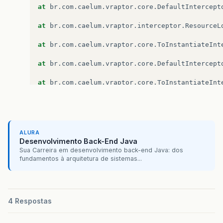
at
br
.
com
.
caelum
.
vraptor
.
core
.
DefaultIntercept
at
br
.
com
.
caelum
.
vraptor
.
interceptor
.
ResourceL
at
br
.
com
.
caelum
.
vraptor
.
core
.
ToInstantiateInt
at
br
.
com
.
caelum
.
vraptor
.
core
.
DefaultIntercept
at
br
.
com
.
caelum
.
vraptor
.
core
.
ToInstantiateInt
at
br
.
com
.
caelum
.
vraptor
.
core
.
DefaultIntercept
at
br
.
com
.
caelum
.
vraptor
.
core
.
EnhancedRequestE
ALURA
at
br
.
com
.
caelum
.
vraptor
.
VRaptor
$
1.
insideReque
Desenvolvimento Back-End Java
Sua Carreira em desenvolvimento back-end Java: dos
at
br
.
com
.
caelum
.
vraptor
.
ioc
.
spring
.
SpringProv
fundamentos à arquitetura de sistemas...
at
br
.
com
.
caelum
.
vraptor
.
VRaptor
.
doFilter
(
VRap
at
org
.
apache
.
catalina
.
core
.
ApplicationFilterC
4 Respostas
at
org
.
apache
.
catalina
.
core
.
ApplicationFilterC