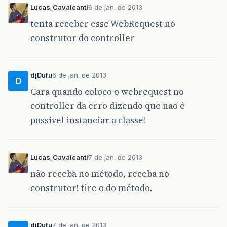
Lucas_Cavalcanti
6 de jan. de 2013
at
com
.
opensymphony
.
sitemesh
.
webapp
.
SiteMeshFi
tenta receber esse WebRequest no
at
org
.
apache
.
catalina
.
core
.
ApplicationFilterC
construtor do controller
at
org
.
apache
.
catalina
.
core
.
ApplicationFilterC
at
org
.
springframework
.
security
.
web
.
FilterChai
djDufu
6 de jan. de 2013
D
at
org
.
springframework
.
security
.
web
.
access
.
int
Cara quando coloco o webrequest no
controller da erro dizendo que nao é
at
org
.
springframework
.
security
.
web
.
access
.
int
possivel instanciar a classe!
at
org
.
springframework
.
security
.
web
.
FilterChai
at
org
.
springframework
.
security
.
web
.
access
.
Exc
Lucas_Cavalcanti
7 de jan. de 2013
at
org
.
springframework
.
security
.
web
.
FilterChai
não receba no método, receba no
at
org
.
springframework
.
security
.
web
.
session
.
Se
construtor! tire o do método.
at
org
.
springframework
.
security
.
web
.
FilterChai
at
org
.
springframework
.
security
.
web
.
authentica
djDufu
7 de jan. de 2013