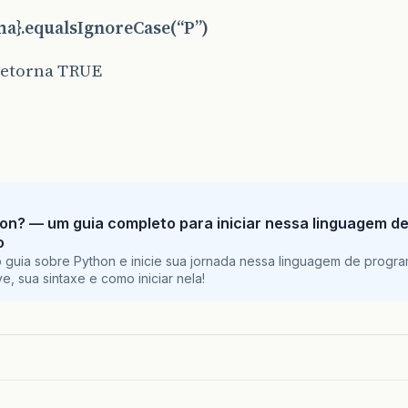
ma}.equalsIgnoreCase(“P”)
retorna TRUE
on? — um guia completo para iniciar nessa linguagem d
o
 guia sobre Python e inicie sua jornada nessa linguagem de progr
e, sua sintaxe e como iniciar nela!