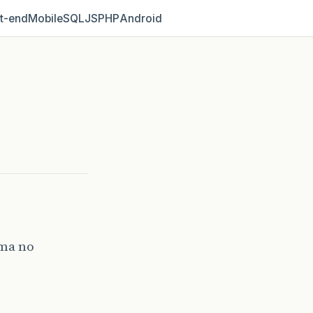
t‑end
Mobile
SQL
JS
PHP
Android
ima no