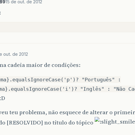
x89
15 de out. de 2012
:
e out. de 2012
ma cadeia maior de condições:
oma}.equalsIgnoreCase('p')? "Português" :
ma}.equalsIgnoreCase('i')? "Inglês" : "Não Ca
 xD
veu teu problema, não esquece de alterar o primeir
do [RESOLVIDO] no título do tópico