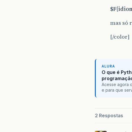
$F{idio
mas só 
[/color]
ALURA
O que é Pyth
programaçã
Acesse agora o
e para que serv
2 Respostas