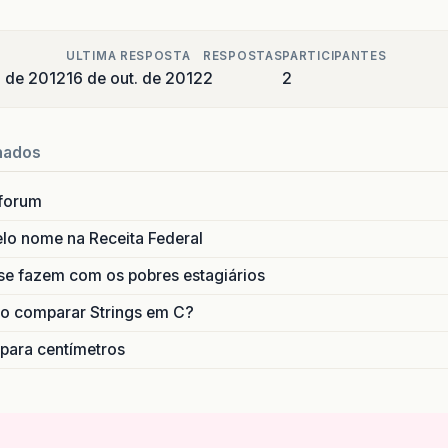
ULTIMA RESPOSTA
RESPOSTAS
PARTICIPANTES
o de 2012
16 de out. de 2012
2
2
nados
forum
lo nome na Receita Federal
se fazem com os pobres estagiários
o comparar Strings em C?
 para centímetros