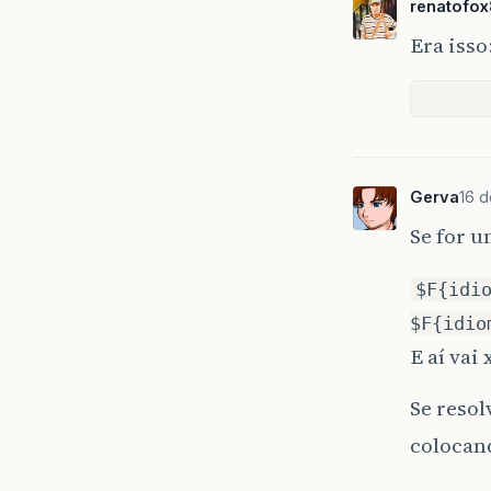
renatofo
Era isso
Gerva
16 d
Se for u
$F{idi
$F{idio
E aí vai
Se resol
colocan