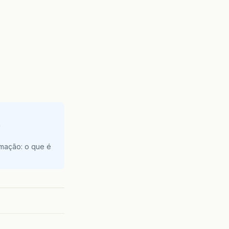
e
amação: o que é