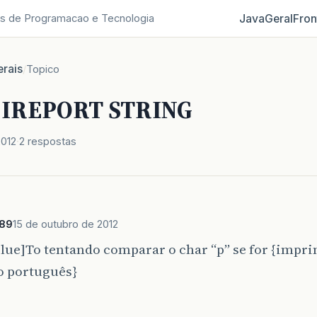
Java
Geral
Fron
s de Programacao e Tecnologia
rais
/
Topico
s IREPORT STRING
2012
2 respostas
x89
15 de outubro de 2012
lue]To tentando comparar o char “p” se for {impr
o português}