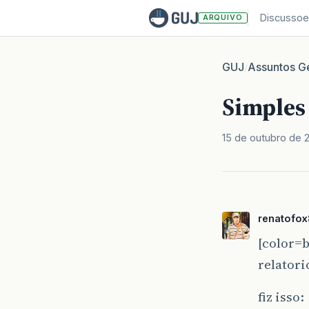
Discussoe
ARQUIVO
GUJ
Assuntos Ge
/
Simple
15 de outubro de 
renatofo
[color=b
relatori
fiz isso: