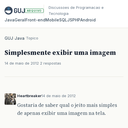
Discussoes de Programacao e
ARQUIVO
Tecnologia
Java
Geral
Front‑end
Mobile
SQL
JS
PHP
Android
GUJ
/
Java
/
Topico
Simplesmente exibir uma imagem
14 de maio de 2012
2 respostas
Heartbreaker
14 de maio de 2012
Gostaria de saber qual o jeito mais simples
de apenas exibir uma imagem na tela.