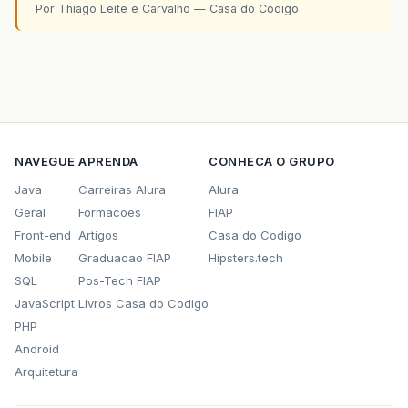
Por Thiago Leite e Carvalho — Casa do Codigo
NAVEGUE
APRENDA
CONHECA O GRUPO
Java
Carreiras Alura
Alura
Geral
Formacoes
FIAP
Front-end
Artigos
Casa do Codigo
Mobile
Graduacao FIAP
Hipsters.tech
SQL
Pos-Tech FIAP
JavaScript
Livros Casa do Codigo
PHP
Android
Arquitetura