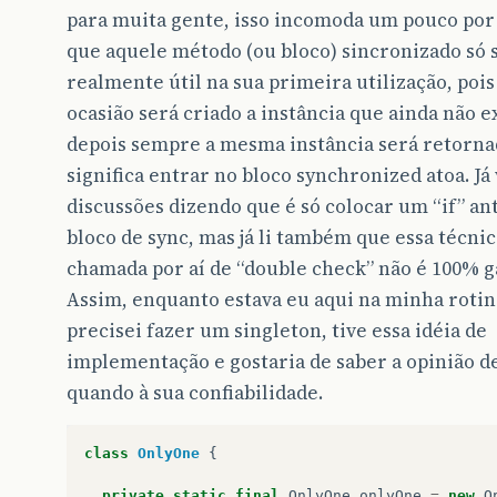
para muita gente, isso incomoda um pouco po
que aquele método (ou bloco) sincronizado só 
realmente útil na sua primeira utilização, pois
ocasião será criado a instância que ainda não e
depois sempre a mesma instância será retorna
significa entrar no bloco synchronized atoa. Já 
discussões dizendo que é só colocar um “if” an
bloco de sync, mas já li também que essa técnic
chamada por aí de “double check” não é 100% g
Assim, enquanto estava eu aqui na minha rotina
precisei fazer um singleton, tive essa idéia de
implementação e gostaria de saber a opinião d
quando à sua confiabilidade.
class
OnlyOne
{
private
static
final
OnlyOne
onlyOne
=
new
O