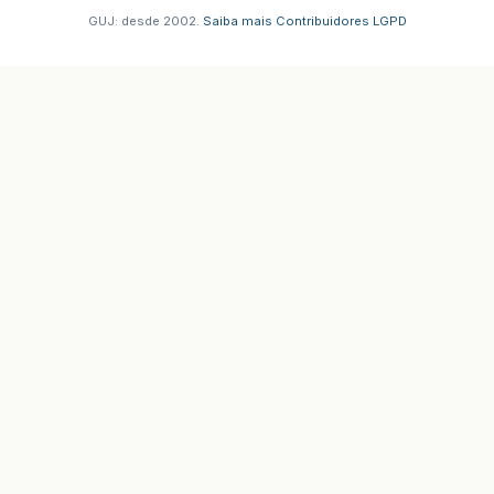
GUJ: desde 2002.
·
Saiba mais
·
Contribuidores
·
LGPD