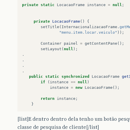
private
static
LocacaoFrame
instance
=
null
;
private
LocacaoFrame
()
{
setTitle
(
InternacionalizacaoFrame
.
getM
"menu.item.locar.veiculo"
));
Container
painel
=
getContentPane
();
setLayout
(
null
);
.
.
.
.
public
static
synchronized
LocacaoFrame
get
if
(
instance
==
null
)
instance
=
new
LocacaoFrame
();
return
instance
;
}
[list]E dentro dentro dela tenho um botão pe
classe de pesquisa de cliente[/list]