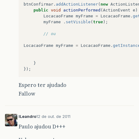
btnConfirmar
.
addActionListener
(
new
ActionListe
public
void
actionPerformed
(
ActionEvent
e
)
LocacaoFrame
myFrame
=
LocacaoFrame
.
ge
myFrame
.
setVisible
(
true
);
// ou
LocacaoFrame
myFrame
=
LocacaoFrame
.
getInstanc
}
});
Espero ter ajudado
Fallow
lLeandro
12 de out. de 2011
Paulo ajudou D+++