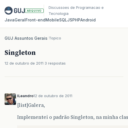
Discussoes de Programacao e
ARQUIVO
Tecnologia
Java
Geral
Front‑end
Mobile
SQL
JS
PHP
Android
GUJ
/
Assuntos Gerais
/
Topico
Singleton
12 de outubro de 2011
3 respostas
lLeandro
12 de outubro de 2011
[list]Galera,
Implementei o padrão Singleton, na minha clas