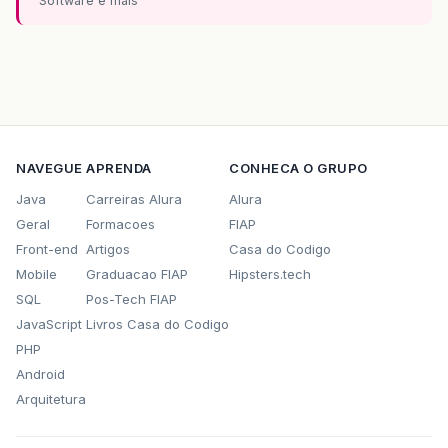
Software e mais
NAVEGUE
APRENDA
CONHECA O GRUPO
Java
Carreiras Alura
Alura
Geral
Formacoes
FIAP
Front-end
Artigos
Casa do Codigo
Mobile
Graduacao FIAP
Hipsters.tech
SQL
Pos-Tech FIAP
JavaScript
Livros Casa do Codigo
PHP
Android
Arquitetura