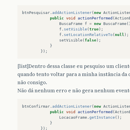
btnPesquisar
.
addActionListener
(
new
ActionListe
public
void
actionPerformed
(
Action
BuscaFrame
f
=
new
BuscaFrame
(
f
.
setVisible
(
true
);
f
.
setLocationRelativeTo
(
null
);
setVisible
(
false
);
}
});
[list]Dentro dessa classe eu pesquiso um client
quando tento voltar para a minha instância da
não consigo.
Não dá nenhum erro e não gera nenhum evento.
btnConfirmar
.
addActionListener
(
new
ActionListe
public
void
actionPerformed
(
Action
LocacaoFrame
.
getInstance
();
}
});