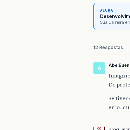
ALURA
Desenvolvim
Sua Carreira e
12 Respostas
AbelBuen
A
Imagino 
De pref
Se tiver
erro, qu
progJava