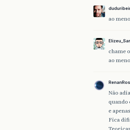
duduribei
ao menos
Elizeu_Sa
chame o 
ao meno
RenanRo
Não adi
quando o
e apenas
Fica dif
Teorica