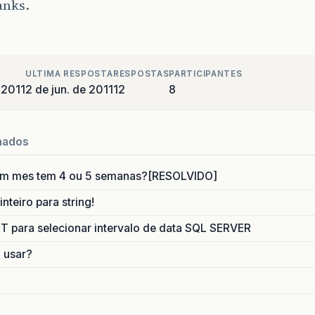
anks.
ULTIMA RESPOSTA
RESPOSTAS
PARTICIPANTES
 2011
2 de jun. de 2011
12
8
nados
um mes tem 4 ou 5 semanas?[RESOLVIDO]
nteiro para string!
para selecionar intervalo de data SQL SERVER
o usar?