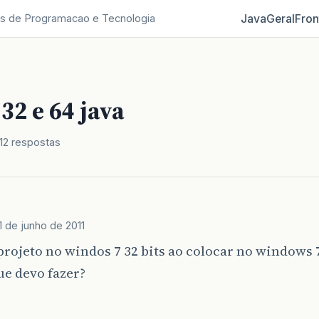
Java
Geral
Fron
s de Programacao e Tecnologia
32 e 64 java
12 respostas
1 de junho de 2011
projeto no windos 7 32 bits ao colocar no windows 7
ue devo fazer?