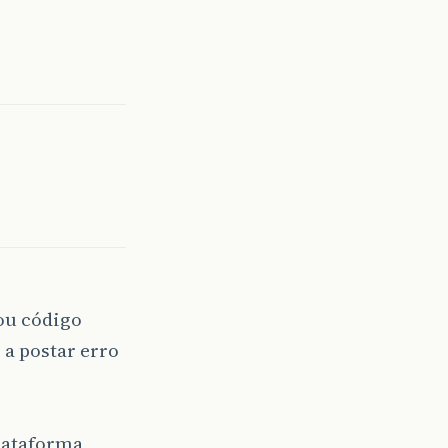
ou código
 a postar erro
lataforma,