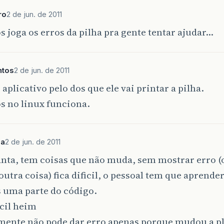
ro
2 de jun. de 2011
 joga os erros da pilha pra gente tentar ajudar…
ntos
2 de jun. de 2011
aplicativo pelo dos que ele vai printar a pilha.
s no linux funciona.
sa
2 de jun. de 2011
anta, tem coisas que não muda, sem mostrar erro (
utra coisa) fica dificil, o pessoal tem que aprender
 uma parte do código.
icil heim
mente não pode dar erro apenas porque mudou a p