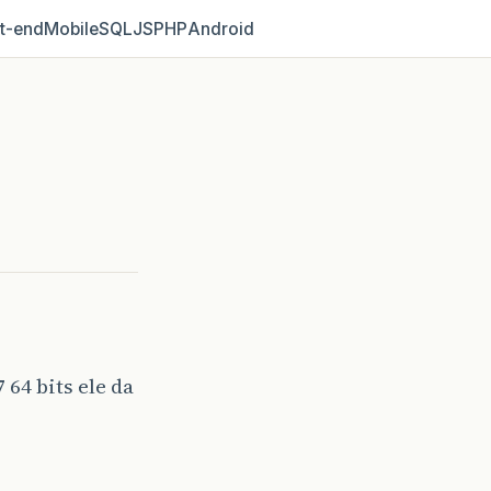
t‑end
Mobile
SQL
JS
PHP
Android
 64 bits ele da