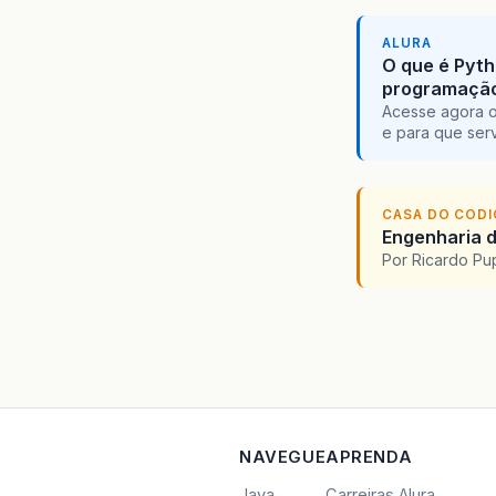
ALURA
O que é Pyth
programaçã
Acesse agora o
e para que serv
CASA DO COD
Engenharia d
Por Ricardo P
NAVEGUE
APRENDA
Java
Carreiras Alura