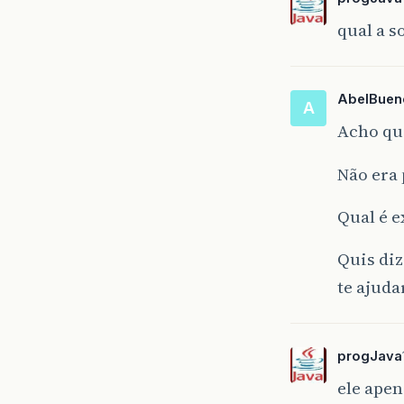
qual a 
AbelBuen
A
Acho qu
Não era
Qual é e
Quis di
te ajuda
progJava
ele apen