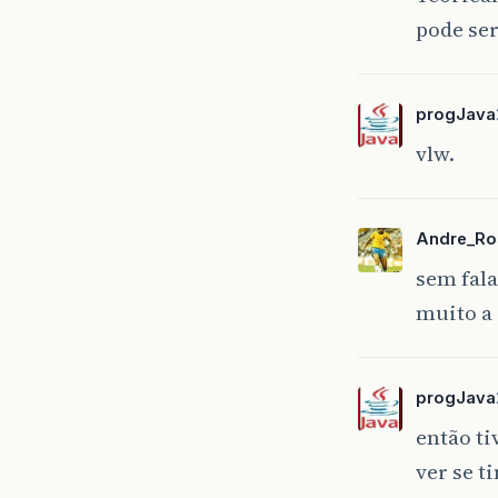
pode ser
progJava
vlw.
Andre_Ro
sem fala
muito a 
progJava
então ti
ver se t