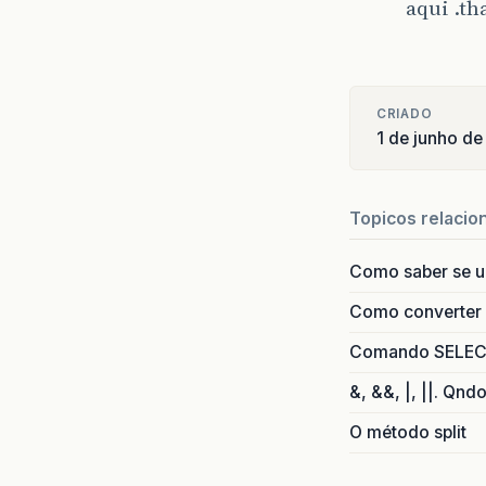
aqui .th
CRIADO
1 de junho de
Topicos relacio
Como saber se 
Como converter i
Comando SELECT 
&, &&, |, ||. Qnd
O método split