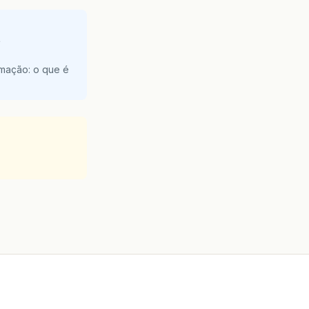
e
amação: o que é