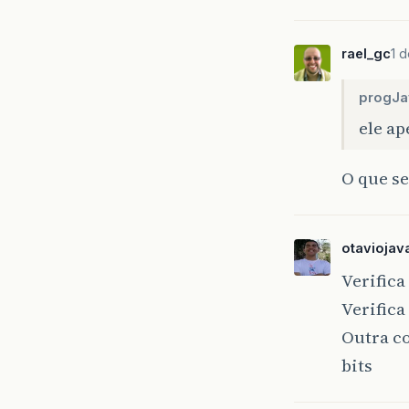
rael_gc
1 d
progJa
ele ap
O que se
otaviojav
Verifica
Verifica
Outra co
bits