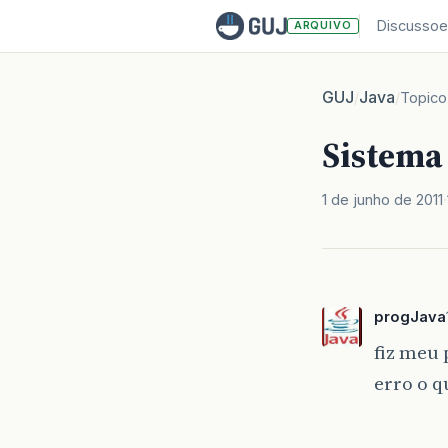
Discussoe
ARQUIVO
GUJ
Java
/
/
Topico
Sistema 
1 de junho de 2011
progJava
fiz meu 
erro o q