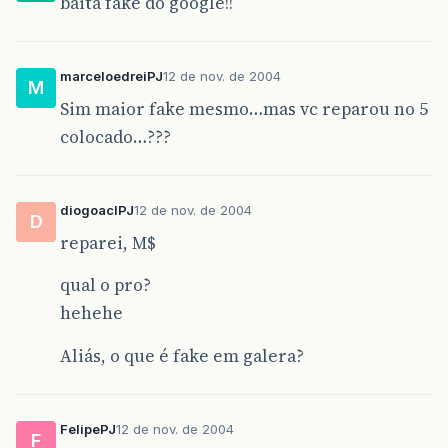
baita fake do google!!
marceloedreiPJ
12 de nov. de 2004
M
Sim maior fake mesmo…mas vc reparou no 5
colocado…???
diogoaclPJ
12 de nov. de 2004
D
reparei, M$
qual o pro?
hehehe
Aliás, o que é fake em galera?
FelipePJ
12 de nov. de 2004
F