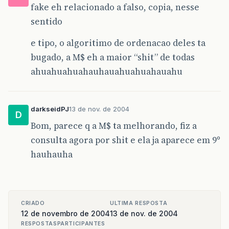
fake eh relacionado a falso, copia, nesse
sentido
e tipo, o algoritimo de ordenacao deles ta
bugado, a M$ eh a maior “shit” de todas
ahuahuahuahauhauahuahuahauahu
darkseidPJ
13 de nov. de 2004
D
Bom, parece q a M$ ta melhorando, fiz a
consulta agora por shit e ela ja aparece em 9º
hauhauha
CRIADO
ULTIMA RESPOSTA
12 de novembro de 2004
13 de nov. de 2004
RESPOSTAS
PARTICIPANTES