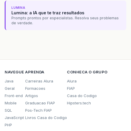
LUMINA
Lumina: a IA que te traz resultados
Prompts prontos por especialistas. Resolva seus problemas
de verdade.
NAVEGUE
APRENDA
CONHECA O GRUPO
Java
Carreiras Alura
Alura
Geral
Formacoes
FIAP
Front-end
Artigos
Casa do Codigo
Mobile
Graduacao FIAP
Hipsters.tech
SQL
Pos-Tech FIAP
JavaScript
Livros Casa do Codigo
PHP