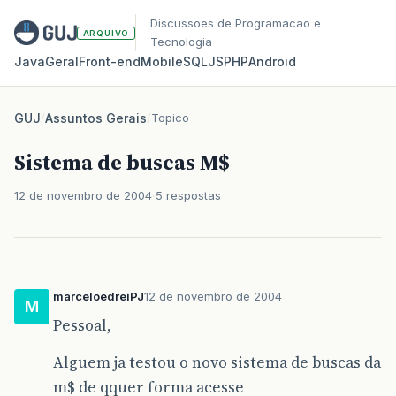
Discussoes de Programacao e
ARQUIVO
Tecnologia
Java
Geral
Front‑end
Mobile
SQL
JS
PHP
Android
GUJ
/
Assuntos Gerais
/
Topico
Sistema de buscas M$
12 de novembro de 2004
5 respostas
marceloedreiPJ
12 de novembro de 2004
M
Pessoal,
Alguem ja testou o novo sistema de buscas da
m$ de qquer forma acesse