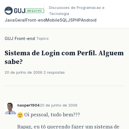
Discussoes de Programacao e
ARQUIVO
Tecnologia
Java
Geral
Front‑end
Mobile
SQL
JS
PHP
Android
GUJ
/
Front-end
/
Topico
Sistema de Login com Perfil. Alguem
sabe?
20 de junho de 2006
2 respostas
nasper1904
20 de junho de 2006
Oi pessoal, tudo bem???
Rapaz, eu tô querendo fazer um sistema de