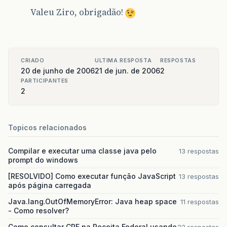
Valeu Ziro, obrigadão!
CRIADO
ULTIMA RESPOSTA
RESPOSTAS
20 de junho de 2006
21 de jun. de 2006
2
PARTICIPANTES
2
Topicos relacionados
Compilar e executar uma classe java pelo
13 respostas
prompt do windows
[RESOLVIDO] Como executar função JavaScript
13 respostas
após página carregada
Java.lang.OutOfMemoryError: Java heap space
11 respostas
- Como resolver?
Como consultar CPF na Receita Federal usando