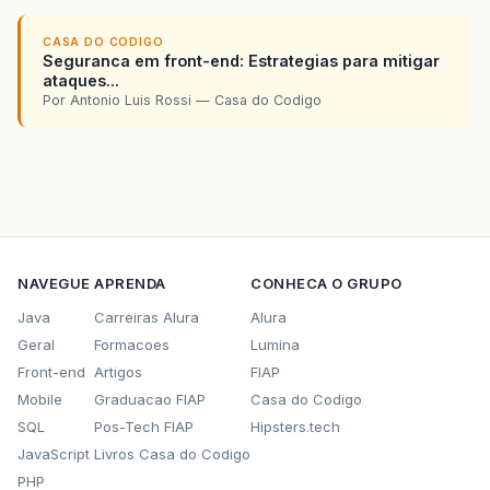
CASA DO CODIGO
Seguranca em front-end: Estrategias para mitigar
ataques...
Por Antonio Luis Rossi — Casa do Codigo
NAVEGUE
APRENDA
CONHECA O GRUPO
Java
Carreiras Alura
Alura
Geral
Formacoes
Lumina
Front-end
Artigos
FIAP
Mobile
Graduacao FIAP
Casa do Codigo
SQL
Pos-Tech FIAP
Hipsters.tech
JavaScript
Livros Casa do Codigo
PHP