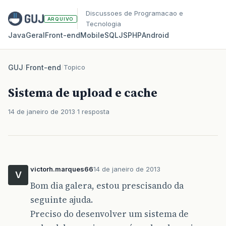
Discussoes de Programacao e
ARQUIVO
Tecnologia
Java
Geral
Front‑end
Mobile
SQL
JS
PHP
Android
GUJ
/
Front-end
/
Topico
Sistema de upload e cache
14 de janeiro de 2013
1 resposta
victorh.marques66
14 de janeiro de 2013
V
Bom dia galera, estou prescisando da
seguinte ajuda.
Preciso do desenvolver um sistema de