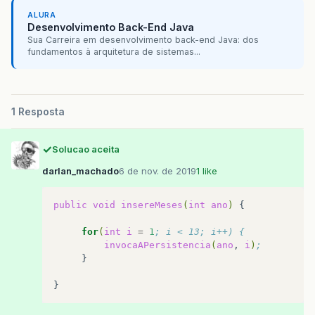
ALURA
Desenvolvimento Back-End Java
Sua Carreira em desenvolvimento back-end Java: dos
fundamentos à arquitetura de sistemas...
1 Resposta
Solucao aceita
darlan_machado
6 de nov. de 2019
1 like
public
void
insereMeses
(
int
ano
)
{

for
(
int
i
=
1
; i < 13; i++) {
invocaAPersistencia
(
ano
,
i
)
;
}
