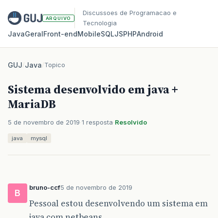
Discussoes de Programacao e
ARQUIVO
Tecnologia
Java
Geral
Front‑end
Mobile
SQL
JS
PHP
Android
GUJ
/
Java
/
Topico
Sistema desenvolvido em java +
MariaDB
5 de novembro de 2019
1 resposta
Resolvido
java
mysql
bruno-ccf
5 de novembro de 2019
B
Pessoal estou desenvolvendo um sistema em
java com netbeans.