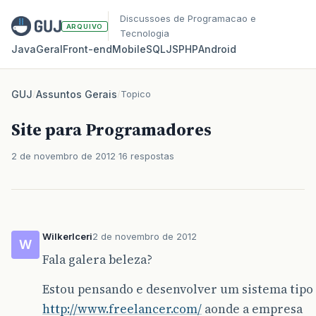
Discussoes de Programacao e
ARQUIVO
Tecnologia
Java
Geral
Front‑end
Mobile
SQL
JS
PHP
Android
GUJ
/
Assuntos Gerais
/
Topico
Site para Programadores
2 de novembro de 2012
16 respostas
WilkerIceri
2 de novembro de 2012
W
Fala galera beleza?
Estou pensando e desenvolver um sistema tipo
http://www.freelancer.com/
aonde a empresa