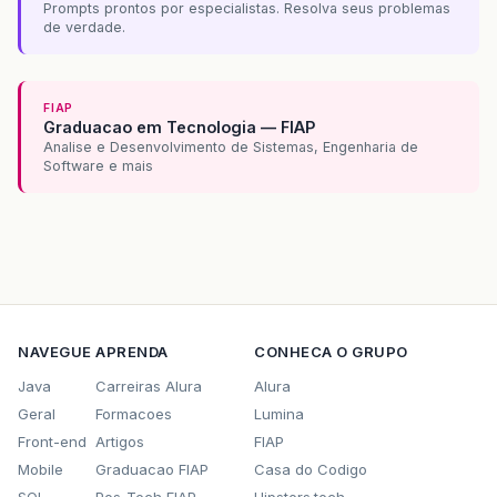
Prompts prontos por especialistas. Resolva seus problemas
de verdade.
FIAP
Graduacao em Tecnologia — FIAP
Analise e Desenvolvimento de Sistemas, Engenharia de
Software e mais
NAVEGUE
APRENDA
CONHECA O GRUPO
Java
Carreiras Alura
Alura
Geral
Formacoes
Lumina
Front-end
Artigos
FIAP
Mobile
Graduacao FIAP
Casa do Codigo
SQL
Pos-Tech FIAP
Hipsters.tech