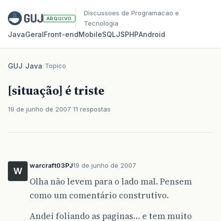
Discussoes de Programacao e
ARQUIVO
Tecnologia
Java
Geral
Front‑end
Mobile
SQL
JS
PHP
Android
GUJ
/
Java
/
Topico
[situação] é triste
19 de junho de 2007
11 respostas
warcraft03PJ
19 de junho de 2007
W
Olha não levem para o lado mal. Pensem
como um comentário construtivo.
Andei foliando as paginas… e tem muito