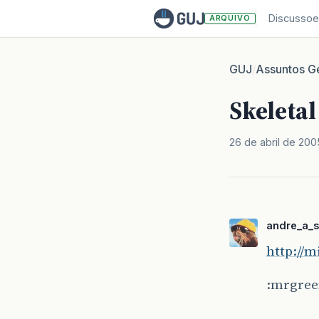
Discussoe
ARQUIVO
GUJ
Assuntos Ge
/
Skeleta
26 de abril de 200
andre_a_
http://m
:mrgree