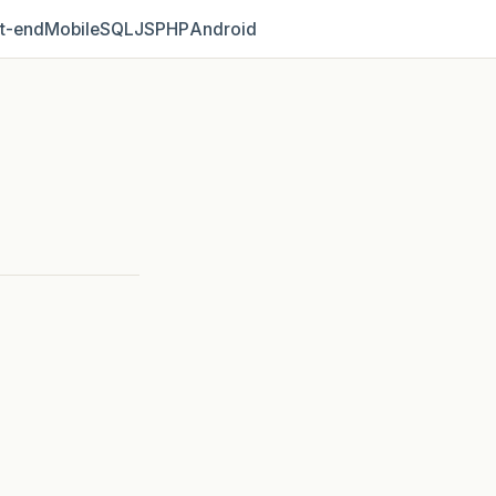
t‑end
Mobile
SQL
JS
PHP
Android