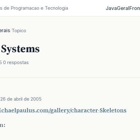
Java
Geral
Fron
s de Programacao e Tecnologia
rais
/
Topico
l Systems
5
0 respostas
s
26 de abril de 2005
ichaelpaulus.com/gallery/character-Skeletons
n: