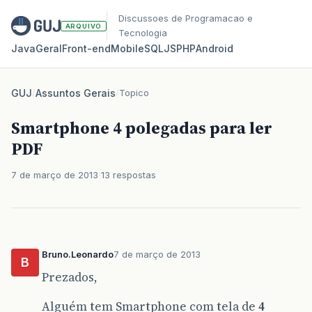
Discussoes de Programacao e
ARQUIVO
Tecnologia
Java
Geral
Front‑end
Mobile
SQL
JS
PHP
Android
GUJ
/
Assuntos Gerais
/
Topico
Smartphone 4 polegadas para ler
PDF
7 de março de 2013
13 respostas
Bruno.Leonardo
7 de março de 2013
B
Prezados,
Alguém tem Smartphone com tela de
4