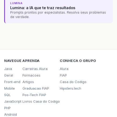
LUMINA
Lumina: a IA que te traz resultados
Prompts prontos por especialistas. Resolva seus problemas
de verdade.
NAVEGUE
APRENDA
CONHECA O GRUPO
Java
Carreiras Alura
Alura
Geral
Formacoes
FIAP
Front-end
Artigos
Casa do Codigo
Mobile
Graduacao FIAP
Hipsters.tech
SQL
Pos-Tech FIAP
JavaScript
Livros Casa do Codigo
PHP
Android