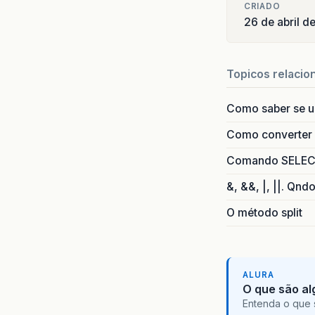
CRIADO
26 de abril 
Topicos relacio
Como saber se 
Como converter i
Comando SELECT 
&, &&, |, ||. Qnd
O método split
ALURA
O que são al
Entenda o que 