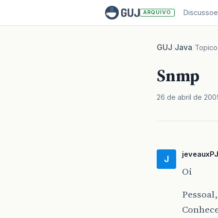
Discussoe
ARQUIVO
GUJ
Java
/
/
Topico
Snmp
26 de abril de 200
jeveauxP
J
Oi
Pessoal
Conhece