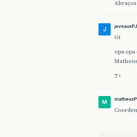
Abraços
jeveauxP
J
Oi
opa opa 
Matheus,
T+
matheusP
M
Coorden