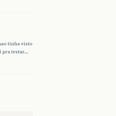
nao tinha visto
 pra testar…