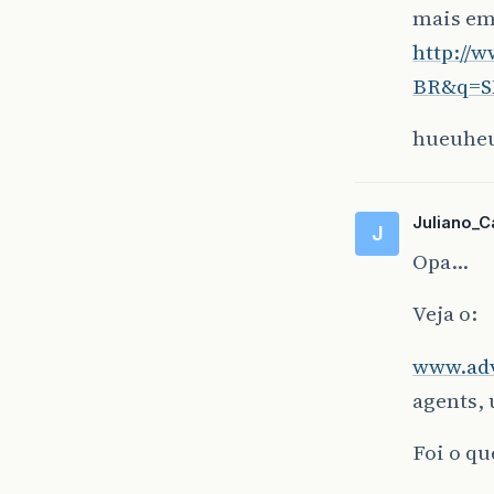
mais em
http://
BR&q=S
hueuhe
Juliano_C
J
Opa…
Veja o:
www.ad
agents, 
Foi o qu