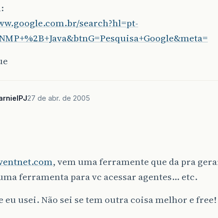
:
www.google.com.br/search?hl=pt-
NMP+%2B+Java&btnG=Pesquisa+Google&meta=
ue
arnielPJ
27 de abr. de 2005
ventnet.com
, vem uma ferramente que da pra gera
uma ferramenta para vc acessar agentes… etc.
e eu usei. Não sei se tem outra coisa melhor e free!