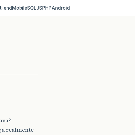
t‑end
Mobile
SQL
JS
PHP
Android
ava?
ja realmente