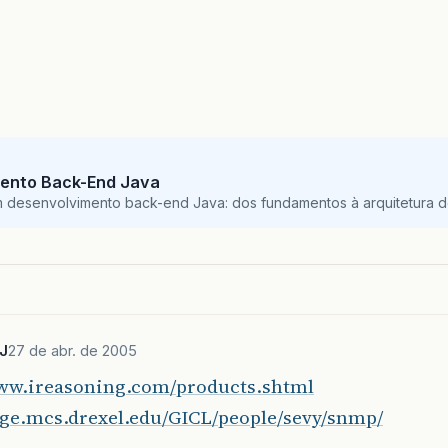
ento Back-End Java
m desenvolvimento back-end Java: dos fundamentos à arquitetura de
J
27 de abr. de 2005
www.ireasoning.com/products.shtml
edge.mcs.drexel.edu/GICL/people/sevy/snmp/