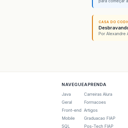
para começar 
CASA DO COD
Desbravando 
Por Alexandre 
NAVEGUE
APRENDA
Java
Carreiras Alura
Geral
Formacoes
Front-end
Artigos
Mobile
Graduacao FIAP
SQL
Pos-Tech FIAP