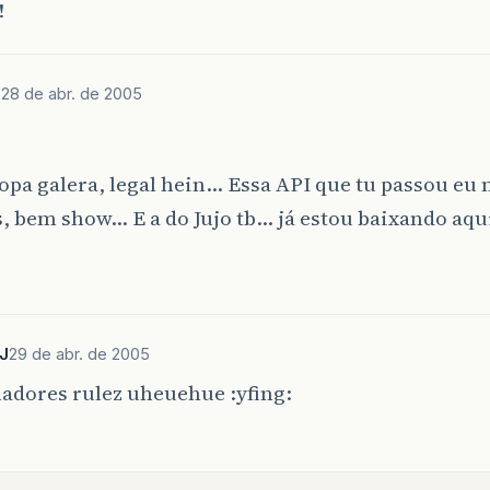
!
J
28 de abr. de 2005
opa galera, legal hein… Essa API que tu passou eu 
 bem show… E a do Jujo tb… já estou baixando aqui
J
29 de abr. de 2005
adores rulez uheuehue :yfing: