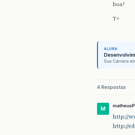
boa?
T+
ALURA
Desenvolvim
Sua Carreira e
4 Respostas
matheusP
M
http://
http://