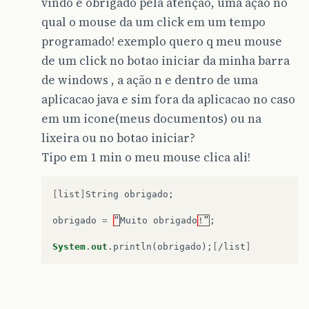
vindo e obrigado pela atençao, uma açao no
qual o mouse da um click em um tempo
programado! exemplo quero q meu mouse
de um click no botao iniciar da minha barra
de windows , a ação n e dentro de uma
aplicacao java e sim fora da aplicacao no caso
em um icone(meus documentos) ou na
lixeira ou no botao iniciar?
Tipo em 1 min o meu mouse clica ali!
[
list
]
String
obrigado
;
obrigado
=
“
Muito
obrigado
!”
;
System
.
out
.
println
(
obrigado
);
[
/list
]