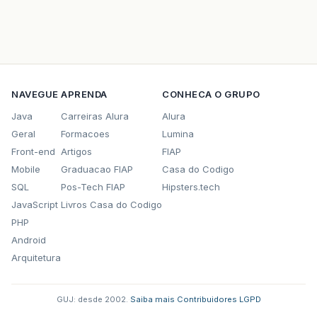
NAVEGUE
APRENDA
CONHECA O GRUPO
Java
Carreiras Alura
Alura
Geral
Formacoes
Lumina
Front-end
Artigos
FIAP
Mobile
Graduacao FIAP
Casa do Codigo
SQL
Pos-Tech FIAP
Hipsters.tech
JavaScript
Livros Casa do Codigo
PHP
Android
Arquitetura
GUJ: desde 2002.
·
Saiba mais
·
Contribuidores
·
LGPD