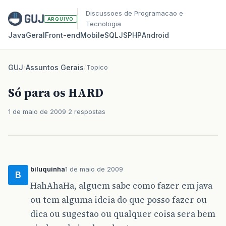
Discussoes de Programacao e
ARQUIVO
Tecnologia
Java
Geral
Front‑end
Mobile
SQL
JS
PHP
Android
GUJ
/
Assuntos Gerais
/
Topico
Só para os HARD
1 de maio de 2009
2 respostas
biluquinha
1 de maio de 2009
B
HahAhaHa, alguem sabe como fazer em java
ou tem alguma ideia do que posso fazer ou
dica ou sugestao ou qualquer coisa sera bem