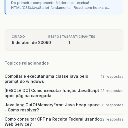
</
sql
:
query
>
Do primeiro componente à liderança técnica!
HTML/CSS/JavaScript fundamental, React com hooks e...
<
sql
:
query
var
=
"solicitafuncionario"
d
SELECT
*
FROM
funcionario
WHERE
id
</
sql
:
query
>
<
div
align
=
"center"
class
="
bbox
">Olá <
CRIADO
RESPOSTAS
PARTICIPANTES
        <html:form  acceptCharset="
iso
-
8859
-
1
"
6 de abril de 2009
0
1
            <table align="
center
" class="
conte
                <tr bgcolor="
#
000066
">
                    <td height="
19
" colspan="
2
                </tr>
Topicos relacionados
                <tr>
                    <td width="
18
%
" height="
22
Compilar e executar uma classe java pelo
13 respostas
                    <td width="
82
%
"><html:text
prompt do windows
                </tr>
                <tr>
[RESOLVIDO] Como executar função JavaScript
13 respostas
                    <td width="
18
%
" height="
22
após página carregada
                    <td width="
82
%
"><html:text
Java.lang.OutOfMemoryError: Java heap space
11 respostas
                </tr>
- Como resolver?
                <tr>
                    <td height="
22
">Funcionári
Como consultar CPF na Receita Federal usando
22 respostas
                    <td><html:text property="
n
Web Service?
                </tr>