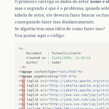
O primeiro carrega os dados do setor
nome e i
mas o segundo é que é o problema, quando sel
tabela de setor, ele deveria fazer buscar os fu
conseguindo fazer isso dinâmicamente.
Se alguém tem uma idéia de como fazer isso?
Vou postar aqui o código.
<%--
Document
:
formsolicitante
Created
on
:
25
/
03
/
2009
,
11
:
28
:
16
Author
:
Jader
--%>
<%
@page
contentType
=
"text/html"
%>
<%
@page
pageEncoding
=
"UTF-8"
%>
<%
@
taglib
uri
=
"http://jakarta.apache.org/stru
<%
@
taglib
uri
=
"http://jakarta.apache.org/stru
<%
@
taglib
uri
=
"http://jakarta.apache.org/stru
<%
@
taglib
uri
=
"http://java.sun.com/jsp/jstl/c
<%
@
taglib
uri
=
"http://java.sun.com/jsp/jstl/s
<%
@
taglib
uri
=
"http://java.sun.com/jsp/jstl/f
<%
@
include
file
=
"/WEB-INF/jspf/acesso.jspf"
%