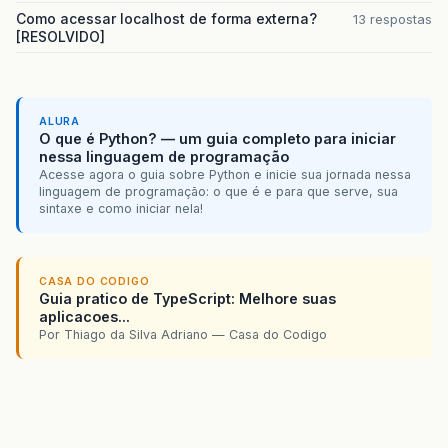
                <tr>
Como acessar localhost de forma externa?
13 respostas
                    <td height="
26
">Situação:<
[RESOLVIDO]
                    <td><html:text property="
s
                </tr>
                <tr>
                    <td height="
22
">Meu IP:</t
ALURA
                    <td><html:text property="
i
O que é Python? — um guia completo para iniciar
                </tr>
nessa linguagem de programação
                <tr>
Acesse agora o guia sobre Python e inicie sua jornada nessa
                    <td height="
22
">Usuário:</
linguagem de programação: o que é e para que serve, sua
                    <td><html:text property="
u
sintaxe e como iniciar nela!
                </tr>
                <tr bgcolor="
#
FF9900
">
                    <td height="
19
" colspan="
2
                </tr>
CASA DO CODIGO
Guia pratico de TypeScript: Melhore suas
aplicacoes...
             <tr>
Por Thiago da Silva Adriano — Casa do Codigo
<!--Primeiro input select - seleciona o setor-
                    <td height="
24
">Setor:</td
                    <td><html:select property=
                        <!--Inserir consulta d
                            <c:forEach var="
se
                                <html:option  