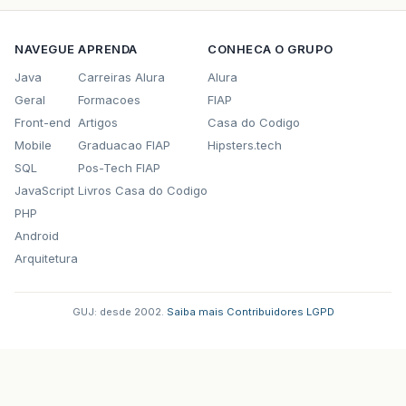
                            </c:forEach>
                    </html:select></td>
                </tr>
NAVEGUE
APRENDA
CONHECA O GRUPO
                <tr>
Java
Carreiras Alura
Alura
<!--Primeiro input select - seleciona os funci
Geral
Formacoes
FIAP
                    <td height="
24
">Funcionári
Front-end
Artigos
Casa do Codigo
                    <td><html:select property=
                            <c:forEach  var="
f
Mobile
Graduacao FIAP
Hipsters.tech
                                <!--Inserir co
SQL
Pos-Tech FIAP
                                <html:option  
JavaScript
Livros Casa do Codigo
                            </c:forEach>
                    </html:select></td>
PHP
                </tr>
Android
                <tr>
Arquitetura
                    <td height="
182
">Serviço a
                    <td><html:textarea  proper
                </tr>
GUJ: desde 2002.
·
Saiba mais
·
Contribuidores
·
LGPD
                <tr>
                    <td height="
7
%
" colspan="
2
                            <html:submit value
                    </div></td>
                </tr>
            </table>