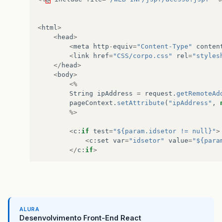
<
html
>
<
head
>
<
meta
http
-
equiv
=
"Content-Type"
conten
<
link
href
=
"CSS/corpo.css"
rel
=
"styles
</
head
>
<
body
>
<%
String
ipAddress
=
request
.
getRemoteAd
pageContext
.
setAttribute
(
"ipAddress"
,
%>
<
c
:
if
test
=
"${param.idsetor != null}"
>
<
c
:
set
var
=
"idsetor"
value
=
"${para
</
c
:
if
>
<
sql
:
query
var
=
"listafuncionario"
data
SELECT
*
FROM
funcionario
WHERE
us
</
sql
:
query
>
<
sql
:
query
var
=
"listasetor"
dataSource
ALURA
SELECT
*
FROM
setorslave
WHERE
ids
Desenvolvimento Front-End React