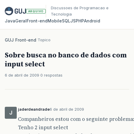
Discussoes de Programacao e
ARQUIVO
Tecnologia
Java
Geral
Front‑end
Mobile
SQL
JS
PHP
Android
GUJ
/
Front-end
/
Topico
Sobre busca no banco de dados com
input select
6 de abril de 2009
0 respostas
jaderdeandrade
6 de abril de 2009
J
Companheiros estou com o seguinte problema
Tenho 2 input select