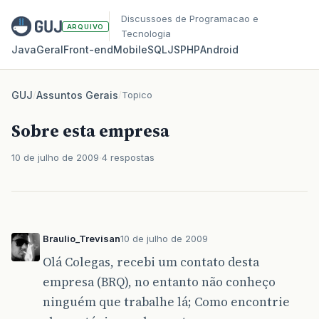
Discussoes de Programacao e
ARQUIVO
Tecnologia
Java
Geral
Front‑end
Mobile
SQL
JS
PHP
Android
GUJ
/
Assuntos Gerais
/
Topico
Sobre esta empresa
10 de julho de 2009
4 respostas
Braulio_Trevisan
10 de julho de 2009
Olá Colegas, recebi um contato desta
empresa (BRQ), no entanto não conheço
ninguém que trabalhe lá; Como encontrie