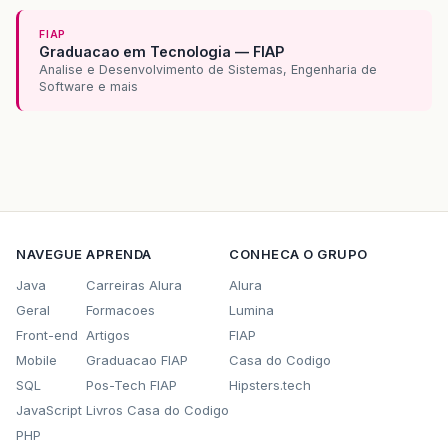
FIAP
Graduacao em Tecnologia — FIAP
Analise e Desenvolvimento de Sistemas, Engenharia de
Software e mais
NAVEGUE
APRENDA
CONHECA O GRUPO
Java
Carreiras Alura
Alura
Geral
Formacoes
Lumina
Front-end
Artigos
FIAP
Mobile
Graduacao FIAP
Casa do Codigo
SQL
Pos-Tech FIAP
Hipsters.tech
JavaScript
Livros Casa do Codigo
PHP