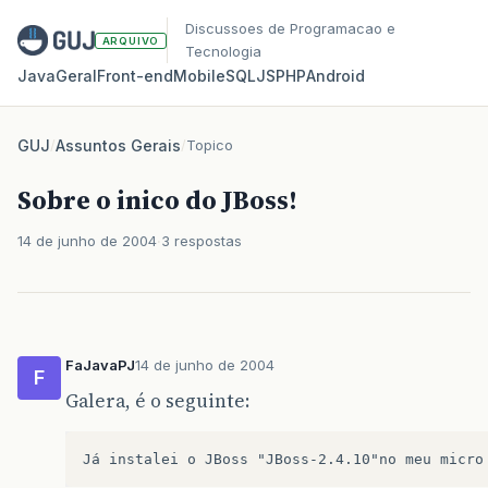
Discussoes de Programacao e
ARQUIVO
Tecnologia
Java
Geral
Front‑end
Mobile
SQL
JS
PHP
Android
GUJ
/
Assuntos Gerais
/
Topico
Sobre o inico do JBoss!
14 de junho de 2004
3 respostas
FaJavaPJ
14 de junho de 2004
F
Galera, é o seguinte: