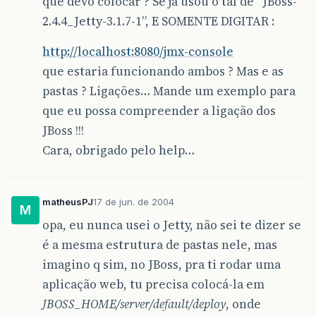
que devo colocar ? Se já usou o tal de “JBoss-
2.4.4_Jetty-3.1.7-1”, E SOMENTE DIGITAR :
http://localhost:8080/jmx-console
que estaria funcionando ambos ? Mas e as
pastas ? Ligações… Mande um exemplo para
que eu possa compreender a ligação dos
JBoss !!!
Cara, obrigado pelo help…
matheusPJ
17 de jun. de 2004
M
opa, eu nunca usei o Jetty, não sei te dizer se
é a mesma estrutura de pastas nele, mas
imagino q sim, no JBoss, pra ti rodar uma
aplicação web, tu precisa colocá-la em
JBOSS_HOME/server/default/deploy
, onde