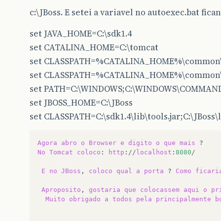
c:\JBoss. E setei a variavel no autoexec.bat fic
set JAVA_HOME=C:\sdk1.4
set CATALINA_HOME=C:\tomcat
set CLASSPATH=%CATALINA_HOME%\common\li
set CLASSPATH=%CATALINA_HOME%\common\l
set PATH=C:\WINDOWS;C:\WINDOWS\COMMA
set JBOSS_HOME=C:\JBoss
set CLASSPATH=C:\sdk1.4\lib\tools.jar;C:\JBoss\l
Agora
abro
o
Browser
e
digito
o
que
mais
No
Tomcat
coloco
:
http
:
//
localhost
:
8080
/
E
no
JBoss
,
coloco
qual
a
porta
?
Como
ficari
Aproposito
,
gostaria
que
colocassem
aqui
o
pr
Muito
obrigado
a
todos
pela
principalmente
b