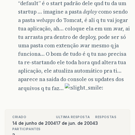
“default” é o start padrão dele qnd tu da um
startup … imagine a pasta
deploy
como sendo
a pasta
webapps
do Tomcat, é ali q tu vai jogar
tua aplicação, ah… coloque ela em um .war, ai
tu arrasta pra dentro de deploy, pode ser só
uma pasta com extenção .war mesmo q ja
funciona… O bom de tudo é q tu nao precisa
ta re-startando ele toda hora qnd altera tua
aplicação, ele atualiza automático pra ti…
aparece na saida do console os updates dos
arquivos q tu faz…
CRIADO
ULTIMA RESPOSTA
RESPOSTAS
14 de junho de 2004
17 de jun. de 2004
3
PARTICIPANTES