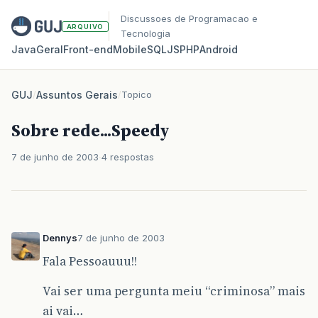
Discussoes de Programacao e
ARQUIVO
Tecnologia
Java
Geral
Front‑end
Mobile
SQL
JS
PHP
Android
GUJ
/
Assuntos Gerais
/
Topico
Sobre rede...Speedy
7 de junho de 2003
4 respostas
Dennys
7 de junho de 2003
Fala Pessoauuu!!
Vai ser uma pergunta meiu “criminosa” mais
ai vai…