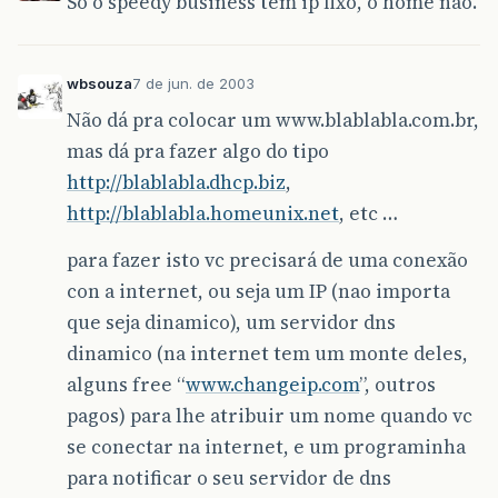
Só o speedy business tem ip fixo, o home não.
wbsouza
7 de jun. de 2003
Não dá pra colocar um www.blablabla.com.br,
mas dá pra fazer algo do tipo
http://blablabla.dhcp.biz
,
http://blablabla.homeunix.net
, etc …
para fazer isto vc precisará de uma conexão
con a internet, ou seja um IP (nao importa
que seja dinamico), um servidor dns
dinamico (na internet tem um monte deles,
alguns free “
www.changeip.com
”, outros
pagos) para lhe atribuir um nome quando vc
se conectar na internet, e um programinha
para notificar o seu servidor de dns