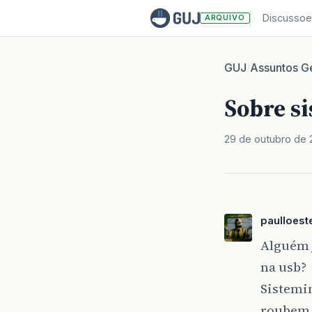
Discussoe
ARQUIVO
GUJ
Assuntos Ge
/
Sobre s
29 de outubro de
paulloes
Alguém 
na usb?
Sistemi
roubem