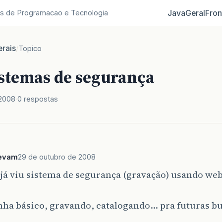
Java
Geral
Fron
s de Programacao e Tecnologia
rais
/
Topico
istemas de segurança
 2008
0 respostas
tevam
29 de outubro de 2008
já viu sistema de segurança (gravação) usando we
nha básico, gravando, catalogando… pra futuras b
.