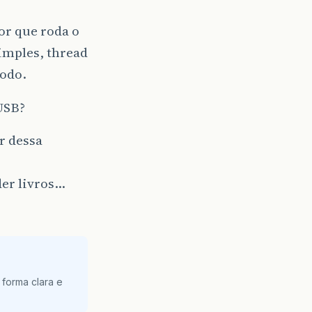
or que roda o
imples, thread
todo.
USB?
r dessa
der livros…
 forma clara e