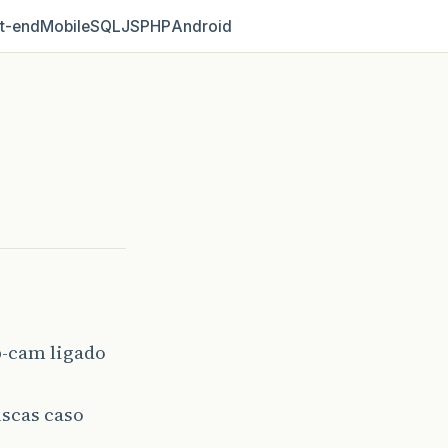
t‑end
Mobile
SQL
JS
PHP
Android
b-cam ligado
uscas caso