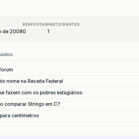
RESPOSTAS
PARTICIPANTES
o de 2008
0
1
nados
forum
lo nome na Receita Federal
se fazem com os pobres estagiários
o comparar Strings em C?
 para centímetros