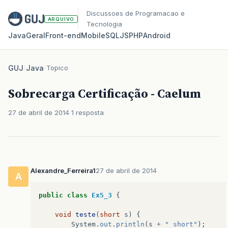
Discussoes de Programacao e
ARQUIVO
Tecnologia
Java
Geral
Front‑end
Mobile
SQL
JS
PHP
Android
GUJ
/
Java
/
Topico
Sobrecarga Certificação - Caelum
27 de abril de 2014
1 resposta
Alexandre_Ferreira1
27 de abril de 2014
A
public
class
Ex5_3
{
void
teste
(
short
s
)
{
System
.
out
.
println
(
s
+
" short"
);