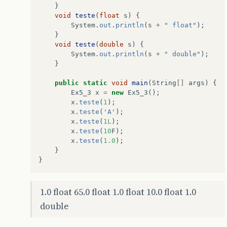
}
void
teste
(
float
s
)
{
System
.
out
.
println
(
s
+
" float"
);
}
void
teste
(
double
s
)
{
System
.
out
.
println
(
s
+
" double"
);
}
public
static
void
main
(
String
[]
args
)
{
Ex5_3
x
=
new
Ex5_3
();
x
.
teste
(
1
);
x
.
teste
(
'A'
);
x
.
teste
(
1L
);
x
.
teste
(
10
F
);
x
.
teste
(
1.0
);
}
}
1.0 float 65.0 float 1.0 float 10.0 float 1.0
double