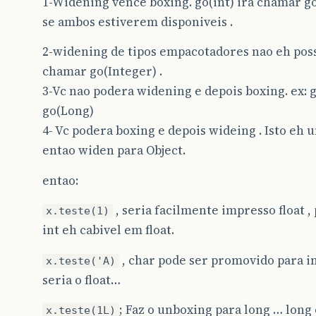
1-Widening vence boxing. go(int) ira chamar go(
se ambos estiverem disponiveis .
2-widening de tipos empacotadores nao eh possi
chamar go(Integer) .
3-Vc nao podera widening e depois boxing. ex: 
go(Long)
4- Vc podera boxing e depois wideing . Isto eh 
entao widen para Object.
entao:
, seria facilmente impresso float ,
x.teste(1)
int eh cabivel em float.
, char pode ser promovido para int
x.teste('A)
seria o float…
; Faz o unboxing para long … long 
x.teste(1L)