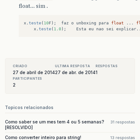
float… sim .
x
.
teste
(
10
F
);
faz
o
unboxing
para
float
...
f
x
.
teste
(
1.0
);
Esta
eu
nao
sei
explicar
.
CRIADO
ULTIMA RESPOSTA
RESPOSTAS
27 de abril de 2014
27 de abr. de 2014
1
PARTICIPANTES
2
Topicos relacionados
Como saber se um mes tem 4 ou 5 semanas?
31 respostas
[RESOLVIDO]
Como converter inteiro para string!
13 respostas