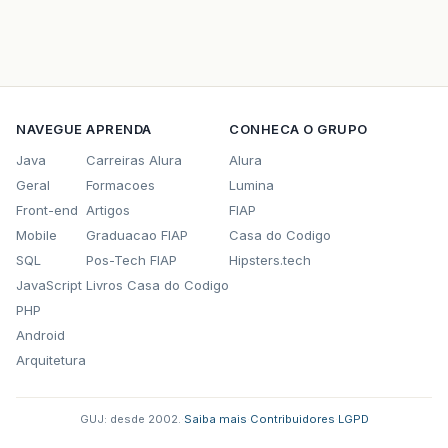
NAVEGUE
APRENDA
CONHECA O GRUPO
Java
Carreiras Alura
Alura
Geral
Formacoes
Lumina
Front-end
Artigos
FIAP
Mobile
Graduacao FIAP
Casa do Codigo
SQL
Pos-Tech FIAP
Hipsters.tech
JavaScript
Livros Casa do Codigo
PHP
Android
Arquitetura
GUJ: desde 2002.
·
Saiba mais
·
Contribuidores
·
LGPD