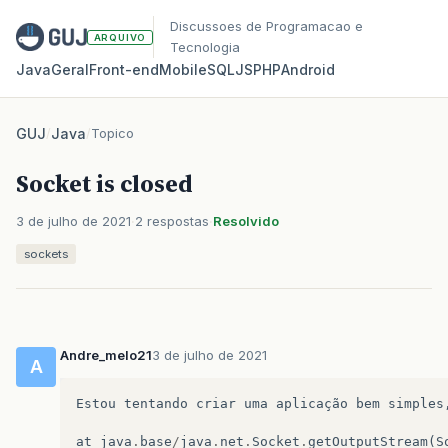
Discussoes de Programacao e
ARQUIVO
Tecnologia
Java
Geral
Front‑end
Mobile
SQL
JS
PHP
Android
GUJ
/
Java
/
Topico
Socket is closed
3 de julho de 2021
2 respostas
Resolvido
sockets
Andre_melo21
3 de julho de 2021
A
Estou
tentando
criar
uma
aplicação
bem
simples
at
java
.
base
/
java
.
net
.
Socket
.
getOutputStream
(
S