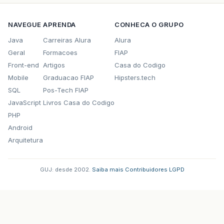
NAVEGUE
APRENDA
CONHECA O GRUPO
Java
Carreiras Alura
Alura
Geral
Formacoes
FIAP
Front-end
Artigos
Casa do Codigo
Mobile
Graduacao FIAP
Hipsters.tech
SQL
Pos-Tech FIAP
JavaScript
Livros Casa do Codigo
PHP
Android
Arquitetura
GUJ: desde 2002.
·
Saiba mais
·
Contribuidores
·
LGPD