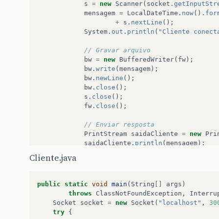
s
=
new
Scanner
(
socket
.
getInputStr
mensagem
=
LocalDateTime
.
now
().
for
+
s
.
nextLine
();
System
.
out
.
println
(
"Cliente conect
// Gravar arquivo
bw
=
new
BufferedWriter
(
fw
);
bw
.
write
(
mensagem
);
bw
.
newLine
();
bw
.
close
();
s
.
close
();
fw
.
close
();
// Enviar resposta
PrintStream
saidaCliente
=
new
Pri
saidaCliente
.
println
(
mensagem
);
saidaCliente
.
close
();
Cliente.java
socket
.
close
();
]
}
catch
(
IOException
e
)
{
e
.
printStackTrace
();
public
static
void
main
(
String
[]
args
)
}
throws
ClassNotFoundException
,
Interru
}
Socket
socket
=
new
Socket
(
"localhost"
,
30
try
{