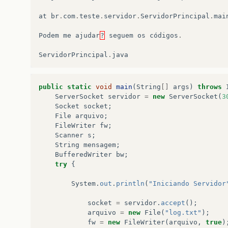
at
br
.
com
.
teste
.
servidor
.
ServidorPrincipal
.
mai
Podem
me
ajudar
?
seguem
os
códigos
.
ServidorPrincipal
.
java
public
static
void
main
(
String
[]
args
)
throws
ServerSocket
servidor
=
new
ServerSocket
(
3
Socket
socket
;
File
arquivo
;
FileWriter
fw
;
Scanner
s
;
String
mensagem
;
BufferedWriter
bw
;
try
{
System
.
out
.
println
(
"Iniciando Servidor
socket
=
servidor
.
accept
();
arquivo
=
new
File
(
"log.txt"
);
fw
=
new
FileWriter
(
arquivo
,
true
)