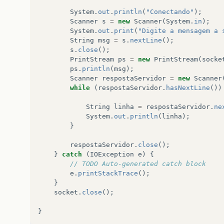
System
.
out
.
println
(
"Conectando"
);
Scanner
s
=
new
Scanner
(
System
.
in
);
System
.
out
.
print
(
"Digite a mensagem a 
String
msg
=
s
.
nextLine
();
s
.
close
();
PrintStream
ps
=
new
PrintStream
(
socke
ps
.
println
(
msg
);
Scanner
respostaServidor
=
new
Scanner
while
(
respostaServidor
.
hasNextLine
())
String
linha
=
respostaServidor
.
ne
System
.
out
.
println
(
linha
);
}
respostaServidor
.
close
();
}
catch
(
IOException
e
)
{
// TODO Auto-generated catch block
e
.
printStackTrace
();
}
socket
.
close
();
}