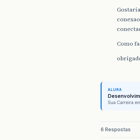
Gostari
conexao 
conecta
Como fa
obrigado
ALURA
Desenvolvim
Sua Carreira e
6 Respostas