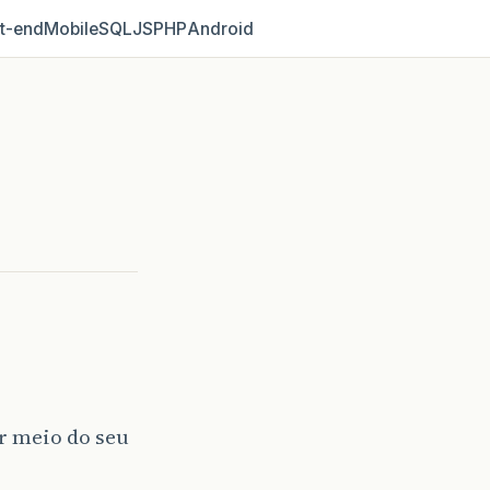
t‑end
Mobile
SQL
JS
PHP
Android
r meio do seu