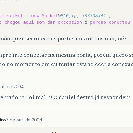
et
socket
=
new
Socket
&
#40
;ip, 33333&#41;;
e
chegou
aqui
sem
dar
exception
é
porque
conectou
 não quer scannear as portas dos outros não, né?
mpre irie conectar na mesma porta, porém quero s
do no momento em eu tentar estabelecer a conexao
out. de 2004
errado !!! Foi mal !!! O daniel destro já respondeu!
tro
7 de out. de 2004