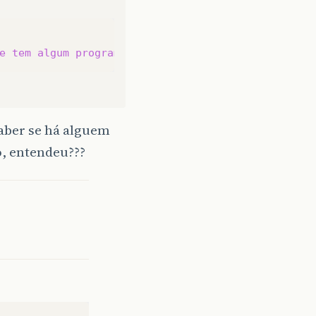
e
tem
algum
programa
servidor
do
outro
lado
aber se há alguem
, entendeu???