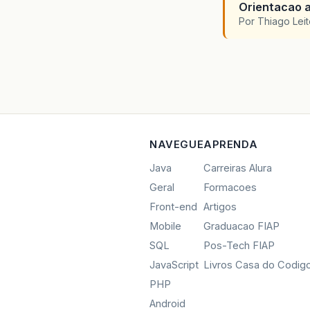
Orientacao a
Por Thiago Lei
NAVEGUE
APRENDA
Java
Carreiras Alura
Geral
Formacoes
Front-end
Artigos
Mobile
Graduacao FIAP
SQL
Pos-Tech FIAP
JavaScript
Livros Casa do Codig
PHP
Android