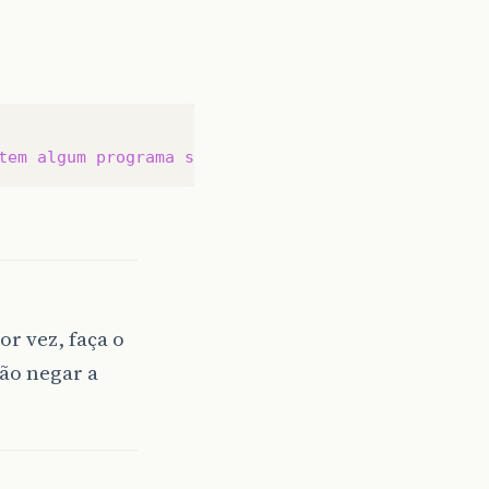
tem
algum
programa
servidor
do
outro
lado
or vez, faça o
tão negar a