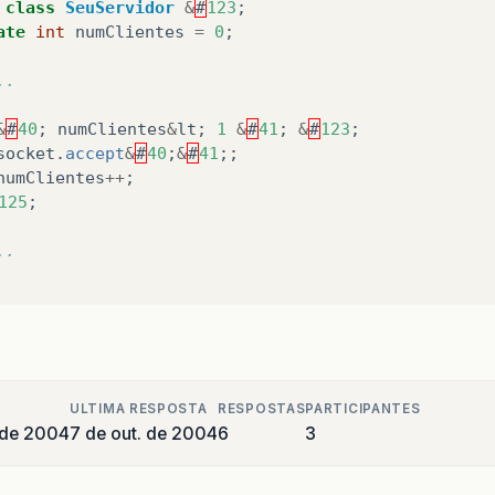
class
SeuServidor
&
#
123
;
ate
int
numClientes
=
0
;
..
&
#
40
;
numClientes
&
lt
;
1
&
#
41
;
&
#
123
;
socket
.
accept
&
#
40
;
&
#
41
;;
numClientes
++
;
125
;
..
ULTIMA RESPOSTA
RESPOSTAS
PARTICIPANTES
 de 2004
7 de out. de 2004
6
3