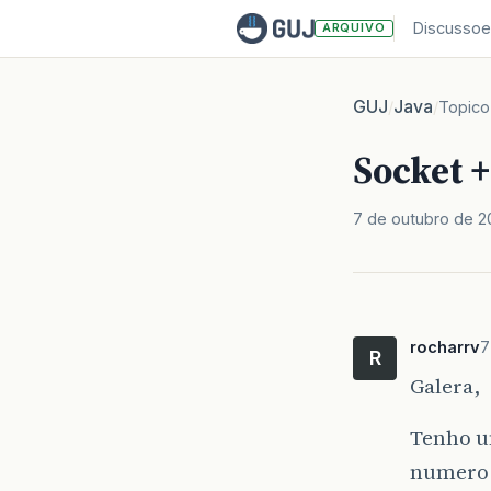
Discussoe
ARQUIVO
GUJ
Java
/
/
Topico
Socket +
7 de outubro de 
rocharrv
7
R
Galera,
Tenho u
numero 