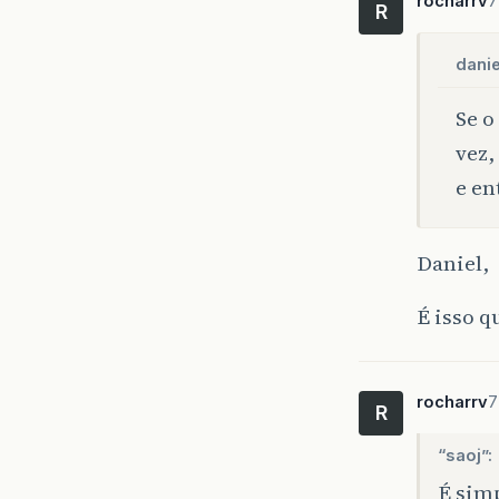
rocharrv
7
R
danie
Se o
vez,
e en
Daniel,
É isso q
rocharrv
7
R
“saoj”:
É sim