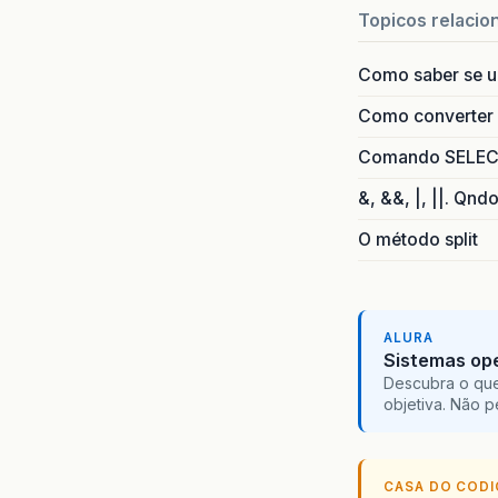
Topicos relacio
Como saber se 
Como converter i
Comando SELECT 
&, &&, |, ||. Qnd
O método split
ALURA
Sistemas ope
Descubra o que
objetiva. Não 
CASA DO COD