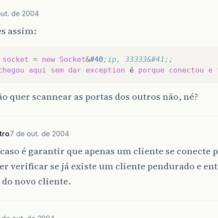
out. de 2004
es assim:
socket
=
new
Socket
&
#40
;ip, 33333&#41;;
chegou
aqui
sem
dar
exception
é
porque
conectou
e
ão quer scannear as portas dos outros não, né?
tro
7 de out. de 2004
 caso é garantir que apenas um cliente se conecte p
er verificar se já existe um cliente pendurado e en
do novo cliente.