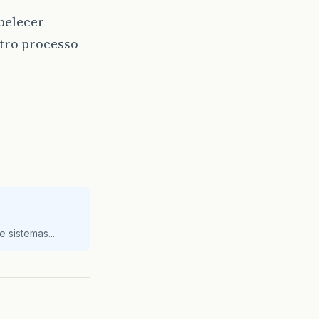
belecer
utro processo
 sistemas...