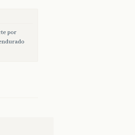
cte por
 pendurado