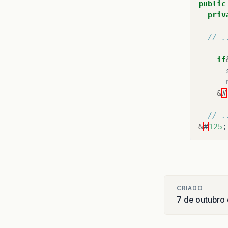
public
priv
// .
if
&
#
// .
&
#
125
;
CRIADO
7 de outubro