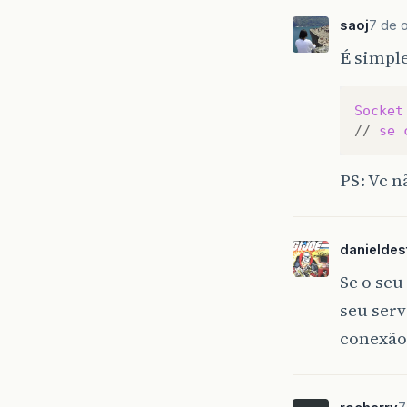
saoj
7 de 
É simpl
Socket
//
se
PS: Vc n
danieldes
Se o seu
seu serv
conexão 