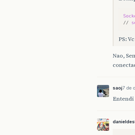
Sock
//
s
PS: Vc
Nao, Se
conecta
saoj
7 de 
Entendi 
danieldes