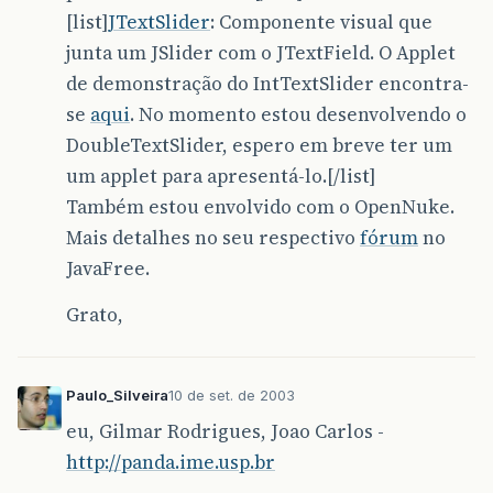
[list]
JTextSlider
: Componente visual que
junta um JSlider com o JTextField. O Applet
de demonstração do IntTextSlider encontra-
se
aqui
. No momento estou desenvolvendo o
DoubleTextSlider, espero em breve ter um
um applet para apresentá-lo.[/list]
Também estou envolvido com o OpenNuke.
Mais detalhes no seu respectivo
fórum
no
JavaFree.
Grato,
Paulo_Silveira
10 de set. de 2003
eu, Gilmar Rodrigues, Joao Carlos -
http://panda.ime.usp.br