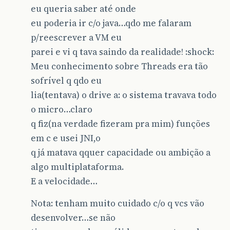
eu queria saber até onde
eu poderia ir c/o java…qdo me falaram
p/reescrever a VM eu
parei e vi q tava saindo da realidade! :shock:
Meu conhecimento sobre Threads era tão
sofrível q qdo eu
lia(tentava) o drive a: o sistema travava todo
o micro…claro
q fiz(na verdade fizeram pra mim) funções
em c e usei JNI,o
q já matava qquer capacidade ou ambição a
algo multiplataforma.
E a velocidade…
Nota: tenham muito cuidado c/o q vcs vão
desenvolver…se não