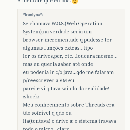
A ideia ate que eh boa.
“Ironlynx”:
Se chamava W.O.S.(Web Operation
System),na verdade seria um
browser incrementado q pudesse ter
algumas funções extras…tipo
ler os drives,per, etc…loucura mesmo…
mas eu queria saber até onde
eu poderia ir c/o java…qdo me falaram
p/reescrever a VM eu
parei e vi q tava saindo da realidade!
:shock:
Meu conhecimento sobre Threads era
tão sofrível q qdo eu
lia(tentava) o drive a: o sistema travava
todo o micro…claro