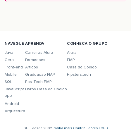
NAVEGUE
APRENDA
CONHECA O GRUPO
Java
Carreiras Alura
Alura
Geral
Formacoes
FIAP
Front-end
Artigos
Casa do Codigo
Mobile
Graduacao FIAP
Hipsters.tech
SQL
Pos-Tech FIAP
JavaScript
Livros Casa do Codigo
PHP
Android
Arquitetura
GUJ: desde 2002.
·
Saiba mais
·
Contribuidores
·
LGPD