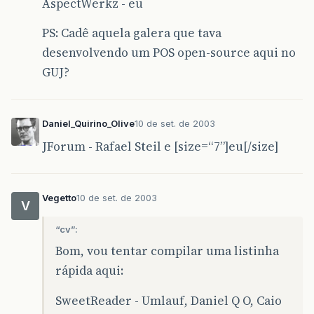
AspectWerkz - eu
PS: Cadê aquela galera que tava
desenvolvendo um POS open-source aqui no
GUJ?
Daniel_Quirino_Olive
10 de set. de 2003
JForum - Rafael Steil e [size=“7”]eu[/size]
Vegetto
10 de set. de 2003
V
“cv”:
Bom, vou tentar compilar uma listinha
rápida aqui:
SweetReader - Umlauf, Daniel Q O, Caio