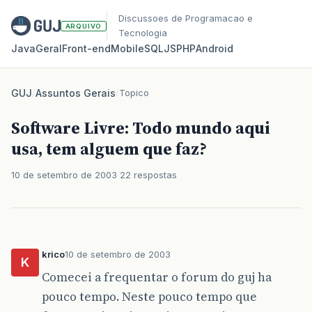
Discussoes de Programacao e
ARQUIVO
Tecnologia
Java
Geral
Front‑end
Mobile
SQL
JS
PHP
Android
GUJ
/
Assuntos Gerais
/
Topico
Software Livre: Todo mundo aqui
usa, tem alguem que faz?
10 de setembro de 2003
22 respostas
krico
10 de setembro de 2003
K
Comecei a frequentar o forum do guj ha
pouco tempo. Neste pouco tempo que