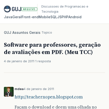
Discussoes de Programacao e
ARQUIVO
Tecnologia
Java
Geral
Front‑end
Mobile
SQL
JS
PHP
Android
GUJ
/
Assuntos Gerais
/
Topico
Software para professores, geração
de avaliações em PDF. (Meu TCC)
4 de janeiro de 2011
1 resposta
mdea
4 de janeiro de 2011
http://teachernopen.blogspot.com
Façam o download e deem uma olhada no