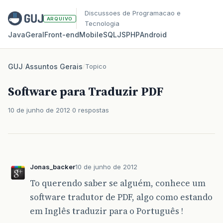
Discussoes de Programacao e
ARQUIVO
Tecnologia
Java
Geral
Front‑end
Mobile
SQL
JS
PHP
Android
GUJ
/
Assuntos Gerais
/
Topico
Software para Traduzir PDF
10 de junho de 2012
0 respostas
Jonas_backer
10 de junho de 2012
To querendo saber se alguém, conhece um
software tradutor de PDF, algo como estando
em Inglês traduzir para o Português !