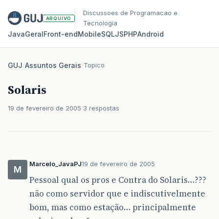
Discussoes de Programacao e
ARQUIVO
Tecnologia
Java
Geral
Front‑end
Mobile
SQL
JS
PHP
Android
GUJ
/
Assuntos Gerais
/
Topico
Solaris
19 de fevereiro de 2005
3 respostas
Marcelo_JavaPJ
19 de fevereiro de 2005
M
Pessoal qual os pros e Contra do Solaris…???
não como servidor que e indiscutivelmente
bom, mas como estação… principalmente