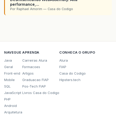
performance,...
Por Raphael Amorim — Casa do Codigo
NAVEGUE
APRENDA
CONHECA O GRUPO
Java
Carreiras Alura
Alura
Geral
Formacoes
FIAP
Front-end
Artigos
Casa do Codigo
Mobile
Graduacao FIAP
Hipsters.tech
SQL
Pos-Tech FIAP
JavaScript
Livros Casa do Codigo
PHP
Android
Arquitetura