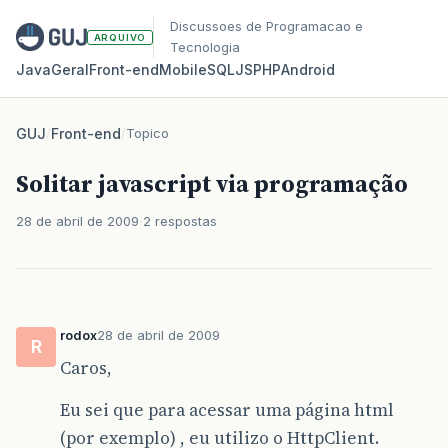
Discussoes de Programacao e
ARQUIVO
Tecnologia
Java
Geral
Front‑end
Mobile
SQL
JS
PHP
Android
GUJ
/
Front-end
/
Topico
Solitar javascript via programação
28 de abril de 2009
2 respostas
rodox
28 de abril de 2009
R
Caros,
Eu sei que para acessar uma página html
(por exemplo) , eu utilizo o HttpClient.