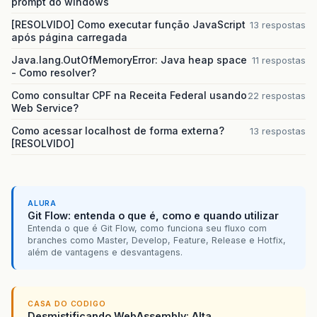
prompt do windows
[RESOLVIDO] Como executar função JavaScript
13 respostas
após página carregada
Java.lang.OutOfMemoryError: Java heap space
11 respostas
- Como resolver?
Como consultar CPF na Receita Federal usando
22 respostas
Web Service?
Como acessar localhost de forma externa?
13 respostas
[RESOLVIDO]
ALURA
Git Flow: entenda o que é, como e quando utilizar
Entenda o que é Git Flow, como funciona seu fluxo com
branches como Master, Develop, Feature, Release e Hotfix,
além de vantagens e desvantagens.
CASA DO CODIGO
Desmistificando WebAssembly: Alta