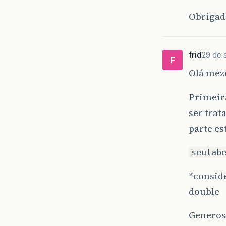
Obriga
frid
29 de 
F
Olá mez
Primeira
ser trat
parte es
seulab
*consid
double
Generos