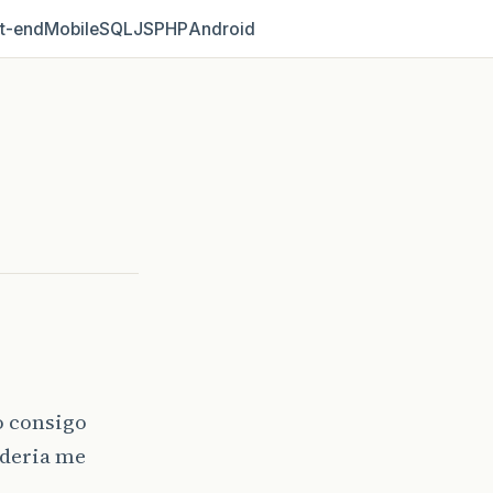
t‑end
Mobile
SQL
JS
PHP
Android
o consigo
oderia me