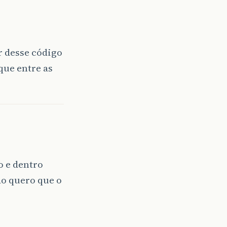
r desse código
que entre as
o e dentro
ão quero que o