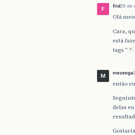
}
frid
26 de 
F
public
Olá mez
{
ne
}
Cara, qu
está faz
tags “
" 
mezenga
M
então e
Seguinte
delas eu
resulta
Gostaria