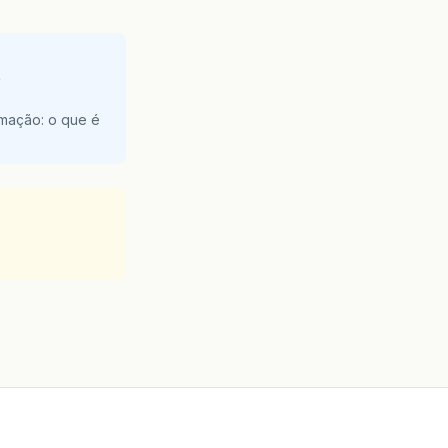
e
amação: o que é