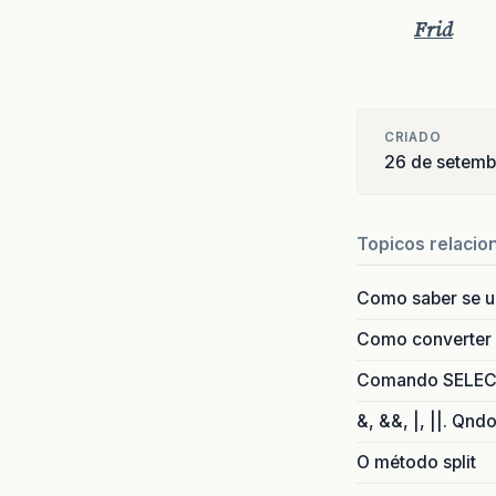
Frid
CRIADO
26 de setem
Topicos relacio
Como saber se 
Como converter i
Comando SELECT 
&, &&, |, ||. Qnd
O método split