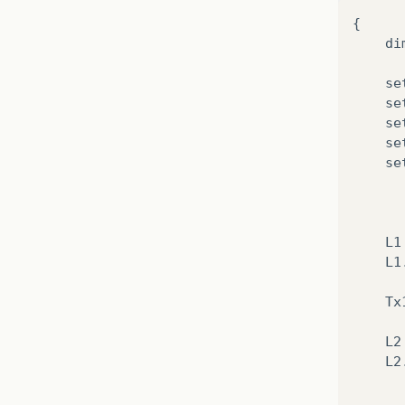
{
di
se
se
se
se
se
L1
L1
Tx
L2
L2