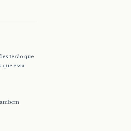
oões terão que
s que essa
 tambem