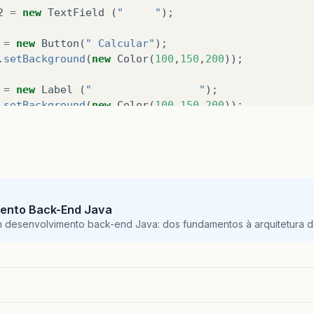
2
=
new
TextField
(
"     "
);
=
new
Button
(
" Calcular"
);
.
setBackground
(
new
Color
(
100
,
150
,
200
));
=
new
Label
(
"                 "
);
.
setBackground
(
new
Color
(
100
,
150
,
200
));
d
(
Tx1
);
d
(
L1
);
d
(
Tx2
);
ento Back-End Java
d
(
L2
);
m desenvolvimento back-end Java: dos fundamentos à arquitetura de
d
(
L3
);
d
(
B1
);
dWindowListener
(
new
FechaJanela
());