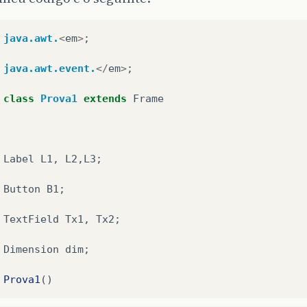
java.awt.
<
em
>
;
java.awt.event.
</
em
>
;
class
Prova1
extends
Frame
Label
L1
,
L2
,
L3
;
Button
B1
;
TextField
Tx1
,
Tx2
;
Dimension
dim
;
Prova1
()