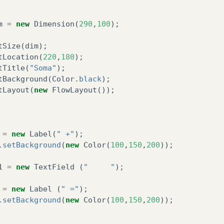
m
=
new
Dimension
(
290
,
100
);
tSize
(
dim
);
tLocation
(
220
,
180
);
tTitle
(
"Soma"
);
tBackground
(
Color
.
black
);
tLayout
(
new
FlowLayout
());
=
new
Label
(
" +"
);
.
setBackground
(
new
Color
(
100
,
150
,
200
));
1
=
new
TextField
(
"     "
);
=
new
Label
(
" ="
);
.
setBackground
(
new
Color
(
100
,
150
,
200
));