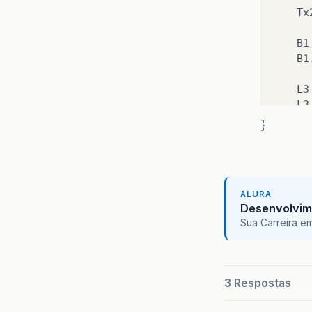
Tx
B1
B1
L3
L3
}
ad
ad
ALURA
ad
Desenvolvim
ad
Sua Carreira e
ad
ad
3 Respostas
ad