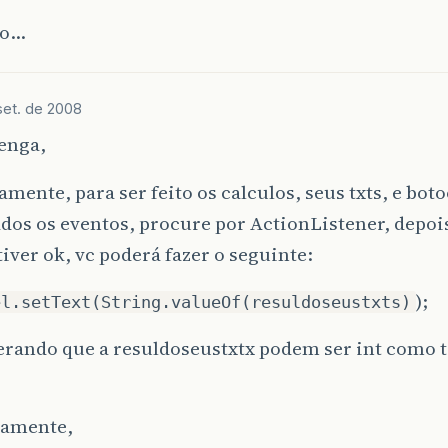
do…
set. de 2008
enga,
mente, para ser feito os calculos, seus txts, e bot
ados os eventos, procure por ActionListener, depoi
tiver ok, vc poderá fazer o seguinte:
);
el.setText(String.valueOf(resuldoseustxts)
erando que a resuldoseustxtx podem ser int como
amente,