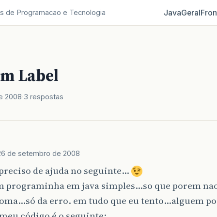
Java
Geral
Fron
s de Programacao e Tecnologia
m Label
e 2008
3 respostas
26 de setembro de 2008
 preciso de ajuda no seguinte…
um programinha em java simples…so que porem na
 soma…só da erro. em tudo que eu tento…alguem p
meu código é o seguinte: