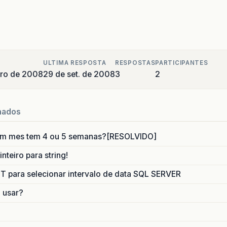
ULTIMA RESPOSTA
RESPOSTAS
PARTICIPANTES
bro de 2008
29 de set. de 2008
3
2
nados
um mes tem 4 ou 5 semanas?[RESOLVIDO]
nteiro para string!
para selecionar intervalo de data SQL SERVER
o usar?