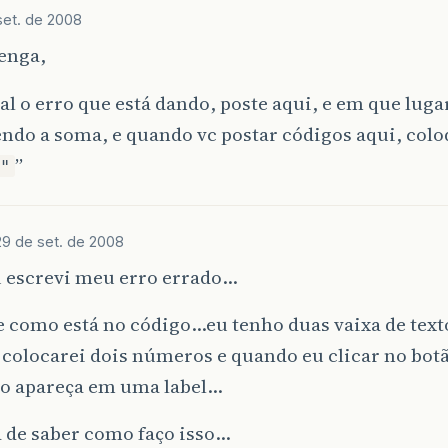
set. de 2008
static
void
main
(
String
[]
args
)
enga,
w
Prova1
().
show
();
al o erro que está dando, poste aqui, e em que luga
endo a soma, e quando vc postar códigos aqui, colo
”
"
29 de set. de 2008
u escrevi meu erro errado…
 como está no código…eu tenho duas vaixa de text
 colocarei dois números e quando eu clicar no bot
do apareça em uma label…
 de saber como faço isso…