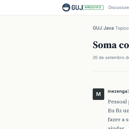
Discussoe
ARQUIVO
GUJ
Java
/
/
Topico
Soma co
26 de setembro d
mezenga
M
Pessoal
Eu fiz 
fazer a
ajudar…