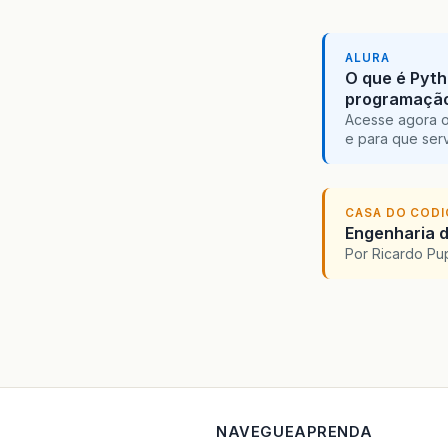
ALURA
O que é Pyth
programaçã
Acesse agora o
e para que serv
CASA DO COD
Engenharia d
Por Ricardo P
NAVEGUE
APRENDA