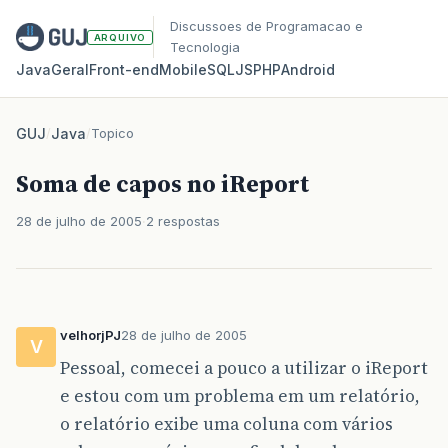
Discussoes de Programacao e
ARQUIVO
Tecnologia
Java
Geral
Front‑end
Mobile
SQL
JS
PHP
Android
GUJ
/
Java
/
Topico
Soma de capos no iReport
28 de julho de 2005
2 respostas
velhorjPJ
28 de julho de 2005
V
Pessoal, comecei a pouco a utilizar o iReport
e estou com um problema em um relatório,
o relatório exibe uma coluna com vários