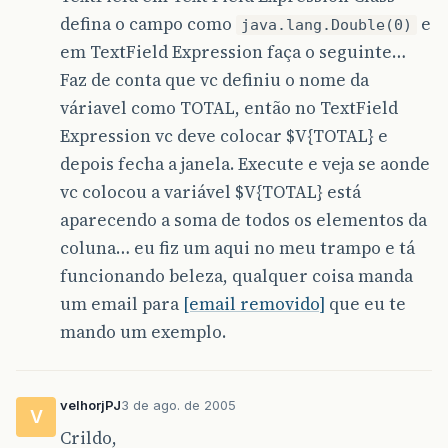
defina o campo como
e
java.lang.Double(0)
em TextField Expression faça o seguinte…
Faz de conta que vc definiu o nome da
váriavel como TOTAL, então no TextField
Expression vc deve colocar $V{TOTAL} e
depois fecha a janela. Execute e veja se aonde
vc colocou a variável $V{TOTAL} está
aparecendo a soma de todos os elementos da
coluna… eu fiz um aqui no meu trampo e tá
funcionando beleza, qualquer coisa manda
um email para
[email removido]
que eu te
mando um exemplo.
velhorjPJ
3 de ago. de 2005
V
Crildo,