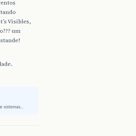
ventos
ntando
’s Visibles,
o??? um
astande!
dade.
 sistemas...