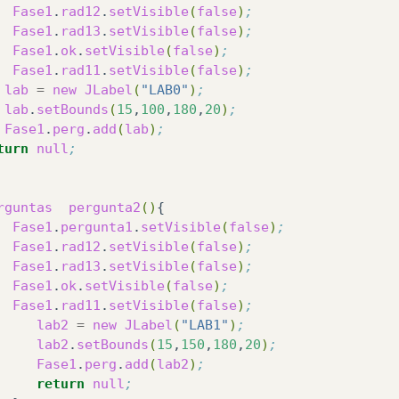
Fase1
.
rad12
.
setVisible
(
false
)
;
Fase1
.
rad13
.
setVisible
(
false
)
;
Fase1
.
ok
.
setVisible
(
false
)
;
Fase1
.
rad11
.
setVisible
(
false
)
;
lab
=
new
JLabel
(
"LAB0"
)
;
lab
.
setBounds
(
15
,
100
,
180
,
20
)
;
Fase1
.
perg
.
add
(
lab
)
;
turn
null
;
rguntas
pergunta2
()
Fase1
.
pergunta1
.
setVisible
(
false
)
;
Fase1
.
rad12
.
setVisible
(
false
)
;
Fase1
.
rad13
.
setVisible
(
false
)
;
Fase1
.
ok
.
setVisible
(
false
)
;
Fase1
.
rad11
.
setVisible
(
false
)
;
lab2
=
new
JLabel
(
"LAB1"
)
;
lab2
.
setBounds
(
15
,
150
,
180
,
20
)
;
Fase1
.
perg
.
add
(
lab2
)
;
return
null
;