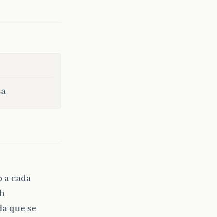
sa
 a cada
eh
da que se