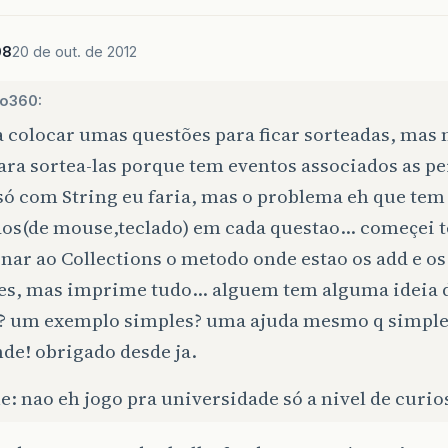
08
20 de out. de 2012
lo360:
 colocar umas questões para ficar sorteadas, mas
ara sortea-las porque tem eventos associados as pe
só com String eu faria, mas o problema eh que tem
dos(de mouse,teclado) em cada questao… começei 
nar ao Collections o metodo onde estao os add e os 
les, mas imprime tudo… alguem tem alguma ideia
?? um exemplo simples? uma ajuda mesmo q simples
de! obrigado desde ja.
e: nao eh jogo pra universidade só a nivel de curio