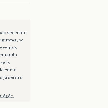
 nao sei como
rguntas, se
 eventos
tentando
set’s
 de como
 ja seria o
sidade.