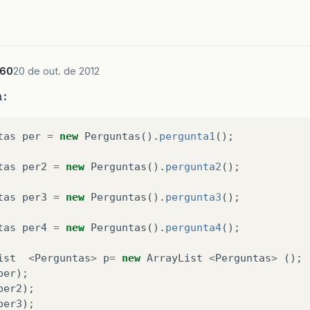
360
20 de out. de 2012
m:
tas
per
=
new
Perguntas
().
pergunta1
();
tas
per2
=
new
Perguntas
().
pergunta2
();
tas
per3
=
new
Perguntas
().
pergunta3
();
tas
per4
=
new
Perguntas
().
pergunta4
();
ist
<
Perguntas
>
p
=
new
ArrayList
<
Perguntas
>
();
per
);
per2
);
per3
);