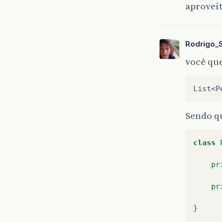
aprovei
Rodrigo_
você que
Sendo qu
class
pr
pr