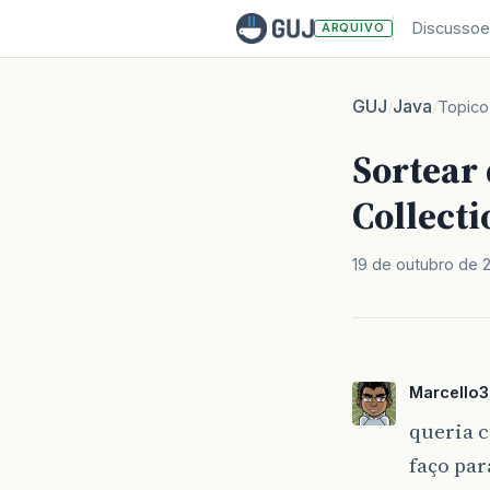
Discussoe
ARQUIVO
GUJ
Java
/
/
Topico
Sortear
Collecti
19 de outubro de 
Marcello
queria c
faço par