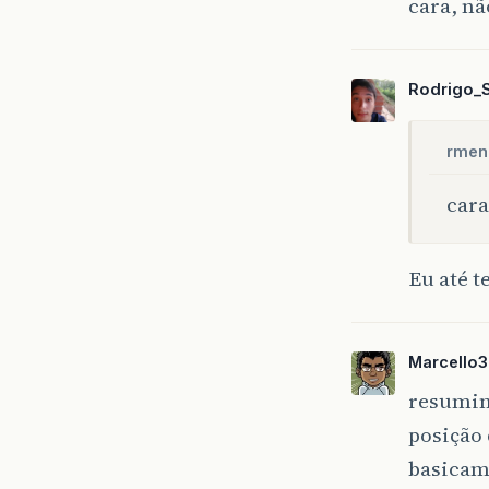
cara, nã
Rodrigo_
rmen
cara
Eu até 
Marcello
resumin
posição
basicame