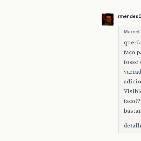
rmendes
Marcel
queria
faço p
fosse 
varia
adicio
Visib
faço?
bastan
detalh