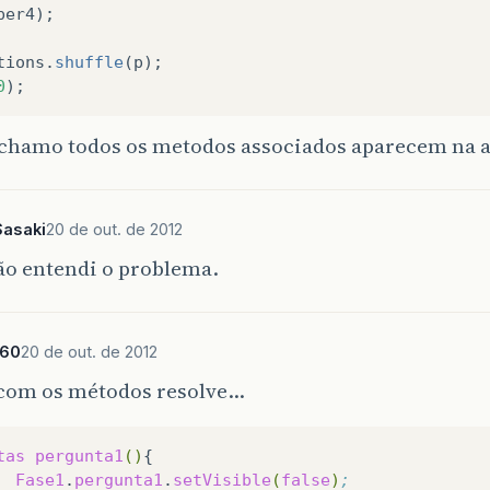
per4
);
tions
.
shuffle
(
p
);
0
);
chamo todos os metodos associados aparecem na a
Sasaki
20 de out. de 2012
ão entendi o problema.
360
20 de out. de 2012
 com os métodos resolve…
tas
pergunta1
()
Fase1
.
pergunta1
.
setVisible
(
false
)
;