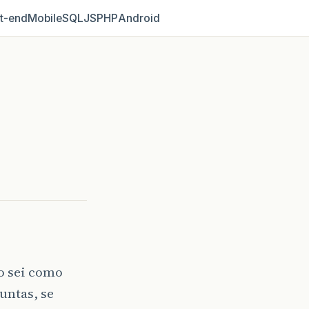
t‑end
Mobile
SQL
JS
PHP
Android
o sei como
untas, se