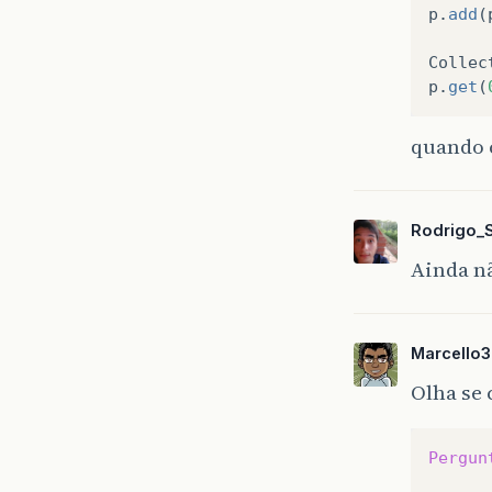
p
.
add
(
Collec
p
.
get
(
quando 
Rodrigo_
Ainda n
Marcello
Olha se
Pergun