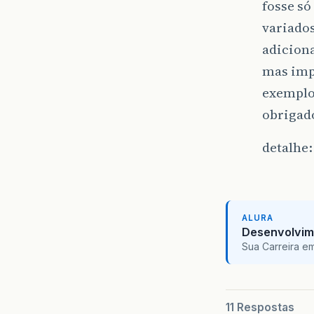
fosse só
variado
adiciona
mas imp
exemplo
obrigado
detalhe:
ALURA
Desenvolvim
Sua Carreira e
11 Respostas