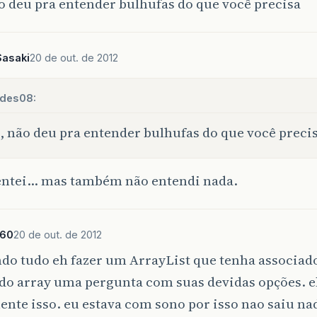
o deu pra entender bulhufas do que você precisa
Sasaki
20 de out. de 2012
des08:
, não deu pra entender bulhufas do que você preci
tentei… mas também não entendi nada.
360
20 de out. de 2012
do tudo eh fazer um ArrayList que tenha associado
 do array uma pergunta com suas devidas opções. 
nte isso. eu estava com sono por isso nao saiu na