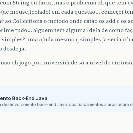
 com String eu faria, mas o problema eh que tem e
s(de mouse,teclado) em cada questao… começei te
r ao Collections o metodo onde estao os add e os set
rime tudo… alguem tem alguma ideia de como faç
 simples? uma ajuda mesmo q simples ja seria o b
 desde ja.
 nao eh jogo pra universidade só a nivel de curiosi
ento Back-End Java
m desenvolvimento back-end Java: dos fundamentos à arquitetura de