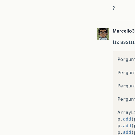
?
Marcello
fiz assi
Pergun
Pergun
Pergun
Pergun
ArrayL
p
.
add
(
p
.
add
(
p
.
add
(