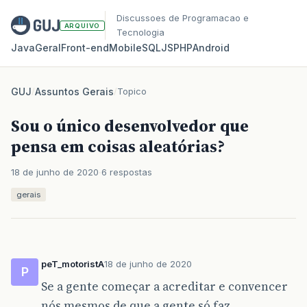
Discussoes de Programacao e
ARQUIVO
Tecnologia
Java
Geral
Front‑end
Mobile
SQL
JS
PHP
Android
GUJ
/
Assuntos Gerais
/
Topico
Sou o único desenvolvedor que
pensa em coisas aleatórias?
18 de junho de 2020
6 respostas
gerais
peT_motoristA
18 de junho de 2020
P
Se a gente começar a acreditar e convencer
nós mesmos de que a gente só faz