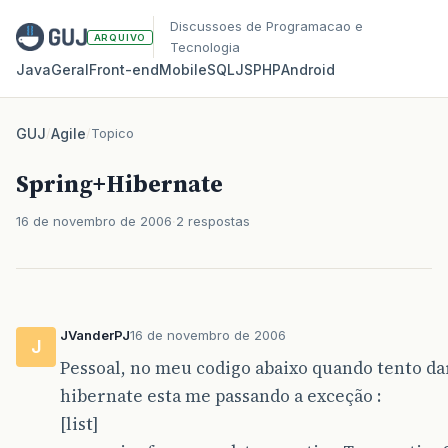
Discussoes de Programacao e
ARQUIVO
Tecnologia
Java
Geral
Front‑end
Mobile
SQL
JS
PHP
Android
GUJ
/
Agile
/
Topico
Spring+Hibernate
16 de novembro de 2006
2 respostas
JVanderPJ
16 de novembro de 2006
J
Pessoal, no meu codigo abaixo quando tento d
hibernate esta me passando a exceção :
[list]