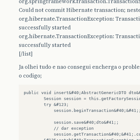
org.springframework.transaction.Transaction
Could not commit Hibernate transaction; neste
org.hibernate.TransactionException: Transact
successfully started
org.hibernate.TransactionException: Transact
successfully started
[/list]
Ja olhei tudo e nao consegui encherga o proble
o codigo;
public void insert&#40;AbstractGenericDTO dto&#
		Session session = this.getFactorySession&#40;&#41;;

		try &#123;

			session.beginTransaction&#40;&#41;;

			session.save&#40;dto&#41;;

			// dar exception 

			session.getTransaction&#40;&#41;.commit&#40;&#41;;
