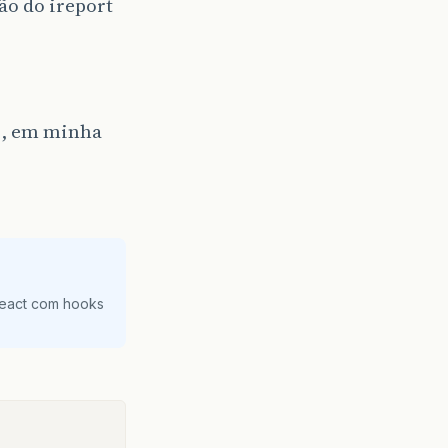
ão do ireport
.2, em minha
React com hooks