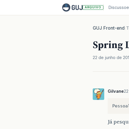
Discussoe
ARQUIVO
GUJ
Front-end
/
/
T
Spring 
22 de junho de 20
Gilvane
22
Já pesq