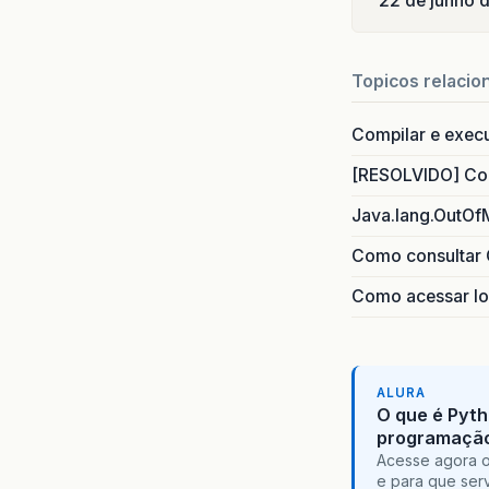
22 de junho 
Topicos relacio
Compilar e exec
[RESOLVIDO] Com
Java.lang.OutOf
Como consultar 
Como acessar lo
ALURA
O que é Pyth
programaçã
Acesse agora o
e para que serv