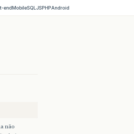
t‑end
Mobile
SQL
JS
PHP
Android
da não