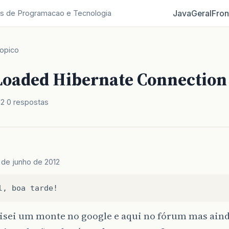
Java
Geral
Fron
s de Programacao e Tecnologia
opico
Loaded Hibernate Connection
12
0 respostas
 de junho de 2012
uisei um monte no google e aqui no fórum mas ain