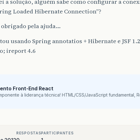
i a solução, alguém sabe como configurar a conex
ring Loaded Hibernate Connection”?
 obrigado pela ajuda…
tou usando Spring annotatios + Hibernate e JSF 1
o; ireport 4.6
ento Front-End React
mponente à liderança técnica! HTML/CSS/JavaScript fundamental, 
RESPOSTAS
PARTICIPANTES