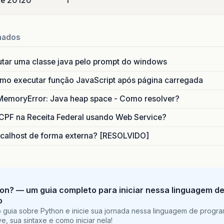
de 2012
0
1
nados
utar uma classe java pelo prompt do windows
o executar função JavaScript após página carregada
MemoryError: Java heap space - Como resolver?
CPF na Receita Federal usando Web Service?
calhost de forma externa? [RESOLVIDO]
on? — um guia completo para iniciar nessa linguagem d
o
 guia sobre Python e inicie sua jornada nessa linguagem de progr
e, sua sintaxe e como iniciar nela!