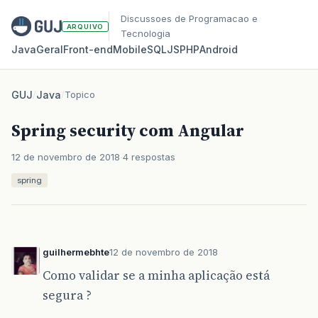
Discussoes de Programacao e
ARQUIVO
Tecnologia
Java
Geral
Front‑end
Mobile
SQL
JS
PHP
Android
GUJ
/
Java
/
Topico
Spring security com Angular
12 de novembro de 2018
4 respostas
spring
guilhermebhte
12 de novembro de 2018
Como validar se a minha aplicação está
segura ?