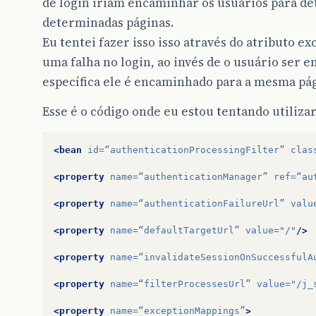
de login iriam encaminhar os usuários para d
determinadas páginas.
Eu tentei fazer isso isso através do atributo 
uma falha no login, ao invés de o usuário ser
específica ele é encaminhado para a mesma pág
Esse é o código onde eu estou tentando utiliz
<bean
id=
“authenticationProcessingFilter”
clas
<property
name=
“authenticationManager”
ref=
“au
<property
name=
“authenticationFailureUrl”
valu
<property
name=
“defaultTargetUrl”
value=
"/"
/>
<property
name=
“invalidateSessionOnSuccessfulA
<property
name=
“filterProcessesUrl”
value=
"/j_
<property
name=
“exceptionMappings”
>