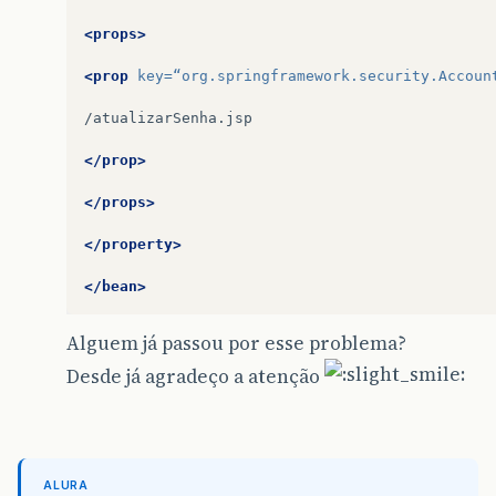
<props>
<prop
key=
“org.springframework.security.Accoun
/atualizarSenha.jsp

</prop>
</props>
</property>
</bean>
Alguem já passou por esse problema?
Desde já agradeço a atenção
ALURA