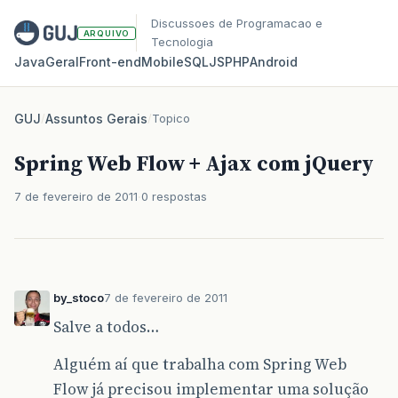
Discussoes de Programacao e
ARQUIVO
Tecnologia
Java
Geral
Front‑end
Mobile
SQL
JS
PHP
Android
GUJ
/
Assuntos Gerais
/
Topico
Spring Web Flow + Ajax com jQuery
7 de fevereiro de 2011
0 respostas
by_stoco
7 de fevereiro de 2011
Salve a todos…
Alguém aí que trabalha com Spring Web
Flow já precisou implementar uma solução