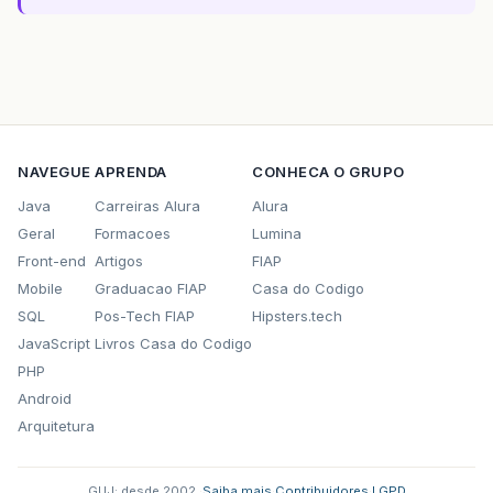
NAVEGUE
APRENDA
CONHECA O GRUPO
Java
Carreiras Alura
Alura
Geral
Formacoes
Lumina
Front-end
Artigos
FIAP
Mobile
Graduacao FIAP
Casa do Codigo
SQL
Pos-Tech FIAP
Hipsters.tech
JavaScript
Livros Casa do Codigo
PHP
Android
Arquitetura
GUJ: desde 2002.
·
Saiba mais
·
Contribuidores
·
LGPD