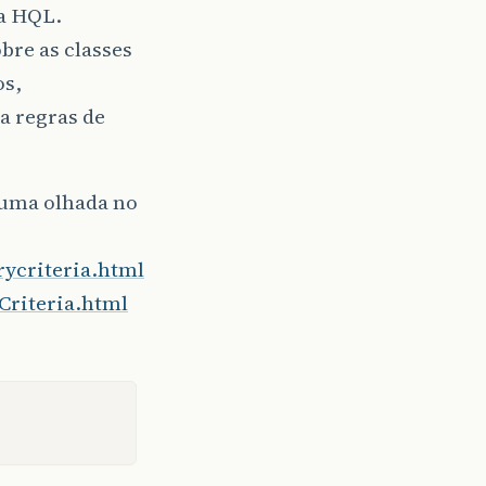
 a HQL.
bre as classes
os,
a regras de
 uma olhada no
rycriteria.html
Criteria.html