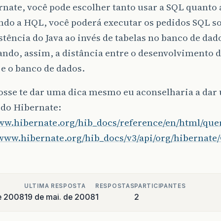
nate, você pode escolher tanto usar a SQL quanto
do a HQL, você poderá executar os pedidos SQL so
stência do Java ao invés de tabelas no banco de dad
do, assim, a distância entre o desenvolvimento d
e o banco de dados.
fosse te dar uma dica mesmo eu aconselharia a dar
 do Hibernate:
www.hibernate.org/hib_docs/reference/en/html/que
/www.hibernate.org/hib_docs/v3/api/org/hibernate/
ULTIMA RESPOSTA
RESPOSTAS
PARTICIPANTES
e 2008
19 de mai. de 2008
1
2