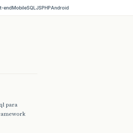
t‑end
Mobile
SQL
JS
PHP
Android
ql para
 framework