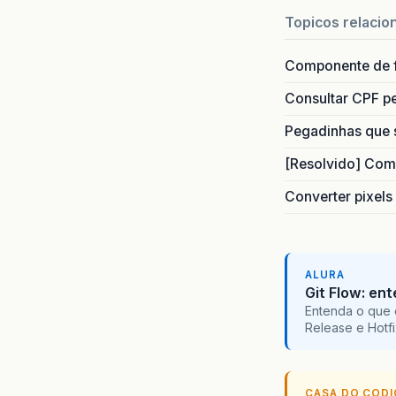
Topicos relacio
Componente de 
Consultar CPF pe
Pegadinhas que 
[Resolvido] Com
Converter pixels
ALURA
Git Flow: en
Entenda o que 
Release e Hotf
CASA DO COD