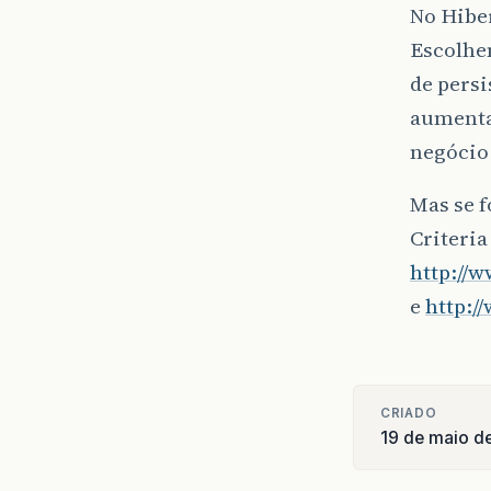
No Hiber
Escolhen
de persi
aumentan
negócio 
Mas se 
Criteria
http://
e
http:/
CRIADO
19 de maio d