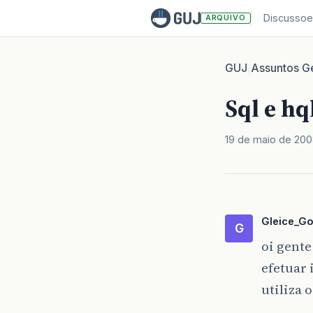
Discussoe
ARQUIVO
GUJ
Assuntos Ge
/
Sql e hq
19 de maio de 20
Gleice_G
G
oi gente
efetuar 
utiliza 