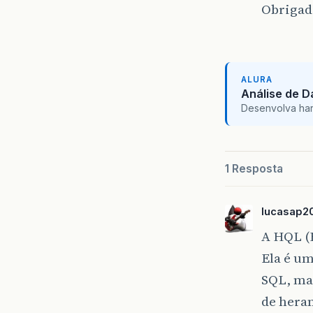
Obrigad
ALURA
Análise de 
Desenvolva hard 
1 Resposta
lucasap2
A HQL (
Ela é u
SQL, mas
de hera