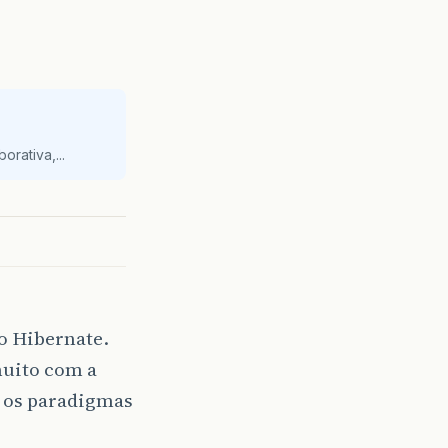
orativa,...
o Hibernate.
muito com a
o os paradigmas