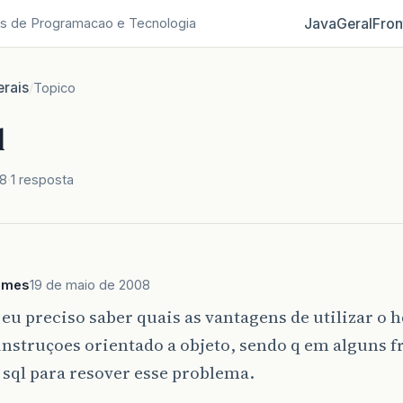
Java
Geral
Fron
s de Programacao e Tecnologia
rais
/
Topico
l
08
1 resposta
omes
19 de maio de 2008
 eu preciso saber quais as vantagens de utilizar o h
instruçoes orientado a objeto, sendo q em alguns
o sql para resover esse problema.