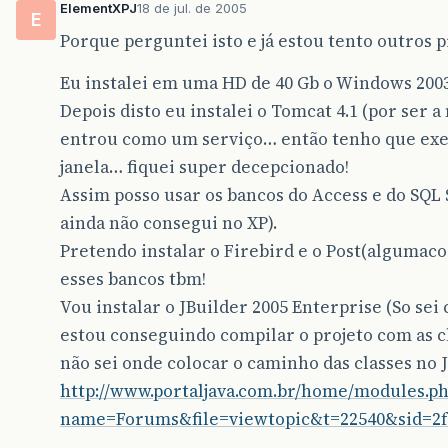
ElementXPJ
18 de jul. de 2005
E
Porque perguntei isto e já estou tento outros
Eu instalei em uma HD de 40 Gb o Windows 2003
Depois disto eu instalei o Tomcat 4.1 (por ser a
entrou como um serviço… então tenho que exec
janela… fiquei super decepcionado!
Assim posso usar os bancos do Access e do SQL 
ainda não consegui no XP).
Pretendo instalar o Firebird e o Post(algumac
esses bancos tbm!
Vou instalar o JBuilder 2005 Enterprise (So sei 
estou conseguindo compilar o projeto com as c
não sei onde colocar o caminho das classes no JB
http://www.portaljava.com.br/home/modules.p
name=Forums&file=viewtopic&t=22540&sid=2f