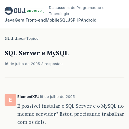
Discussoes de Programacao e
ARQUIVO
Tecnologia
Java
Geral
Front‑end
Mobile
SQL
JS
PHP
Android
GUJ
/
Java
/
Topico
SQL Server e MySQL
16 de julho de 2005
3 respostas
ElementXPJ
16 de julho de 2005
E
É possível instalar o SQL Server e o MySQL no
mesmo servidor? Estou precisando trabalhar
com os dois.