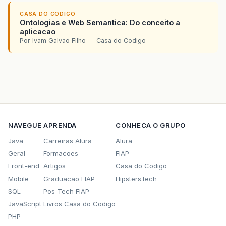
CASA DO CODIGO
Ontologias e Web Semantica: Do conceito a
aplicacao
Por Ivam Galvao Filho — Casa do Codigo
NAVEGUE
APRENDA
CONHECA O GRUPO
Java
Carreiras Alura
Alura
Geral
Formacoes
FIAP
Front-end
Artigos
Casa do Codigo
Mobile
Graduacao FIAP
Hipsters.tech
SQL
Pos-Tech FIAP
JavaScript
Livros Casa do Codigo
PHP