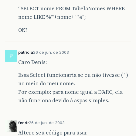
“SELECT nome FROM TabelaNomes WHERE
nome LIKE %’”+nome+"’%";
OK?
patricia
26 de jun. de 2003
P
Caro Denis:
Essa Select funcionaria se eu não tivesse ( ’ )
no meio do meu nome.
Por exemplo: para nome igual a D’ARC, ela
não funciona devido à aspas simples.
fenrir
26 de jun. de 2003
Altere seu código para usar