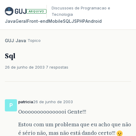
Discussoes de Programacao e
ARQUIVO
Tecnologia
Java
Geral
Front‑end
Mobile
SQL
JS
PHP
Android
GUJ
/
Java
/
Topico
Sql
26 de junho de 2003
7 respostas
patricia
26 de junho de 2003
P
Oooooooooooooooi Gente!!!
Estou com um problema que eu acho que não
é sério não, mas não está dando certo!!!