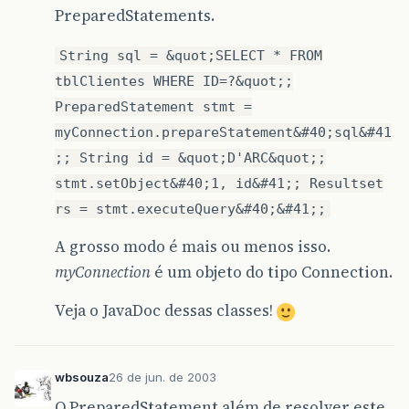
PreparedStatements.
String sql = &quot;SELECT * FROM
tblClientes WHERE ID=?&quot;;
PreparedStatement stmt =
myConnection.prepareStatement&#40;sql&#41
;; String id = &quot;D'ARC&quot;;
stmt.setObject&#40;1, id&#41;; Resultset
rs = stmt.executeQuery&#40;&#41;;
A grosso modo é mais ou menos isso.
myConnection
é um objeto do tipo Connection.
Veja o JavaDoc dessas classes!
wbsouza
26 de jun. de 2003
O PreparedStatement além de resolver este