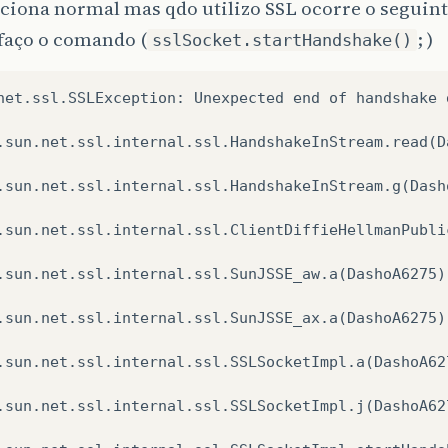
ciona normal mas qdo utilizo SSL ocorre o seguint
faço o comando (
; )
sslSocket.startHandshake()
net
.
ssl
.
SSLException
:
Unexpected
end
of
handshake
.
sun
.
net
.
ssl
.
internal
.
ssl
.
HandshakeInStream
.
read
(
D
.
sun
.
net
.
ssl
.
internal
.
ssl
.
HandshakeInStream
.
g
(
Dash
.
sun
.
net
.
ssl
.
internal
.
ssl
.
ClientDiffieHellmanPubli
.
sun
.
net
.
ssl
.
internal
.
ssl
.
SunJSSE_aw
.
a
(
DashoA6275
)
.
sun
.
net
.
ssl
.
internal
.
ssl
.
SunJSSE_ax
.
a
(
DashoA6275
)
.
sun
.
net
.
ssl
.
internal
.
ssl
.
SSLSocketImpl
.
a
(
DashoA62
.
sun
.
net
.
ssl
.
internal
.
ssl
.
SSLSocketImpl
.
j
(
DashoA62