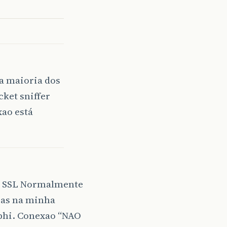
 a maioria dos
cket sniffer
xao está
m SSL Normalmente
Mas na minha
Dephi. Conexao “NAO