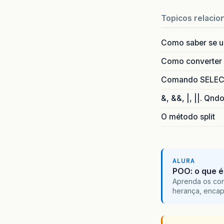
Topicos relacio
Como saber se 
Como converter i
Comando SELECT 
&, &&, |, ||. Qnd
O método split
ALURA
POO: o que é
Aprenda os con
herança, encap