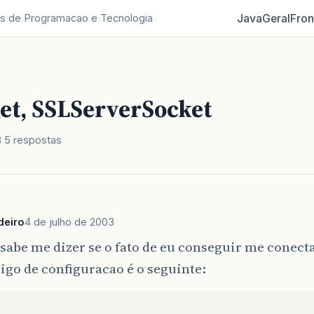
Java
Geral
Fron
s de Programacao e Tecnologia
et, SSLServerSocket
3
5 respostas
deiro
4 de julho de 2003
abe me dizer se o fato de eu conseguir me conect
igo de configuracao é o seguinte: