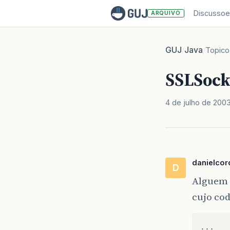
Discussoe
ARQUIVO
GUJ
Java
/
/
Topico
SSLSock
4 de julho de 200
danielcor
D
Alguem s
cujo cod
...