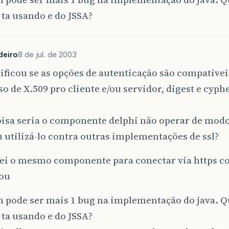
 ta usando e do JSSA?
deiro
8 de jul. de 2003
rificou se as opções de autenticação são compativei
so de X.509 pro cliente e/ou servidor, digest e cyph
oisa seria o componente delphi não operar de modo
u utilizá-lo contra outras implementações de ssl?
zei o mesmo componente para conectar via https c
ou
m pode ser mais 1 bug na implementação do java. Q
 ta usando e do JSSA?