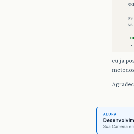
SS
ss
ss
n
.
eu ja po
metodos
Agradec
ALURA
Desenvolvim
Sua Carreira e