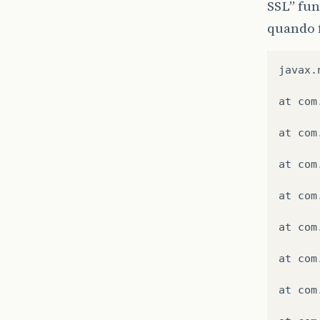
SSL” fun
quando 
javax
.
at
com
at
com
at
com
at
com
at
com
at
com
at
com