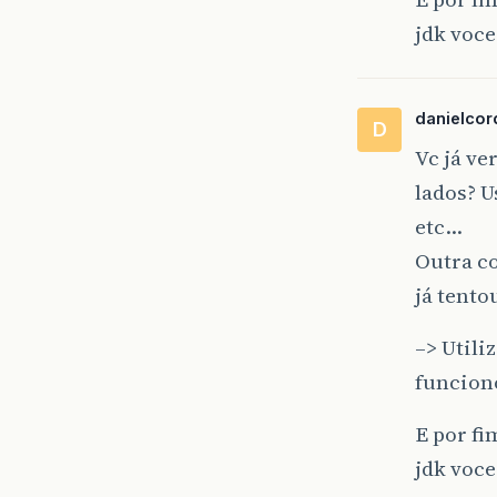
jdk voce
danielcor
D
Vc já ve
lados? U
etc…
Outra c
já tento
–> Utili
funcion
E por fi
jdk voce