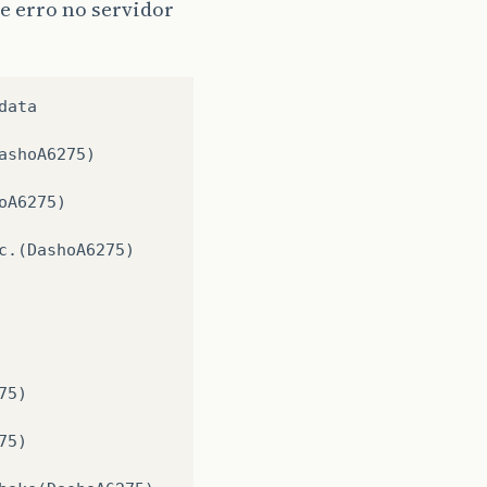
e erro no servidor
data
ashoA6275
)
oA6275
)
c
.(
DashoA6275
)
75
)
75
)