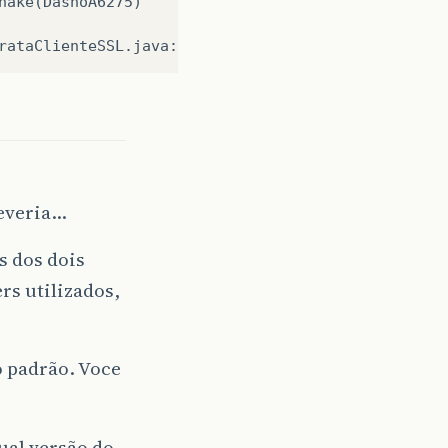
hake
(
DashoA6275
)
rataClienteSSL
.
java
:
48
)
deveria…
s dos dois
ers utilizados,
 padrão. Voce
ual versão do