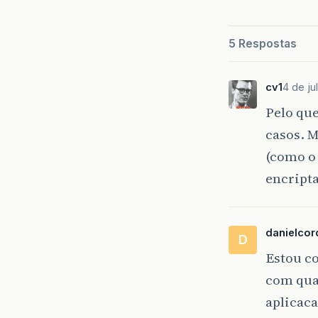
5 Respostas
cv1
4 de ju
Pelo que
casos. M
(como o
encript
danielcor
D
Estou c
com qua
aplicaca