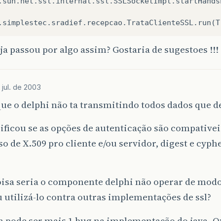
.
sun
.
net
.
ssl
.
internal
.
ssl
.
SSLSocketImpl
.
startHands
.
simplestec
.
sradief
.
recepcao
.
TrataClienteSSL
.
run
(
T
a passou por algo assim? Gostaria de sugestoes !!!
 jul. de 2003
ue o delphi não ta transmitindo todos dados que 
rificou se as opções de autenticação são compativei
so de X.509 pro cliente e/ou servidor, digest e cyph
oisa seria o componente delphi não operar de modo
u utilizá-lo contra outras implementações de ssl?
m pode ser mais 1 bug na implementação do java. Q