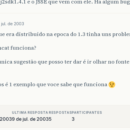
 j2sdk1.4.1 e o JSSE que vem com ele. Ha algum bug
 jul. de 2003
ue era distribuido na epoca do 1.3 tinha uns prob
cat funciona?
unica sugestão que posso ter dar é ir olhar no font
s é 1 exemplo que voce sabe que funciona
ULTIMA RESPOSTA
RESPOSTAS
PARTICIPANTES
e 2003
9 de jul. de 2003
5
3