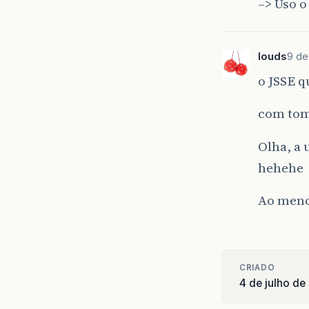
–> Uso o
louds
9 de
o JSSE q
com tom
Olha, a 
hehehe
Ao meno
CRIADO
4 de julho d