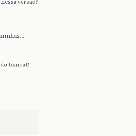
 nessa versao?
leminhas…
e do tomcat!