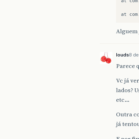
at
com
at
com
Alguem j
louds
8 de
Parece q
Vc já ve
lados? U
etc…
Outra c
já tento
E por fi