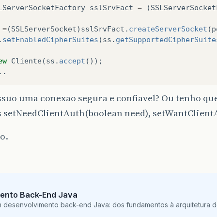
LServerSocketFactory
sslSrvFact
=
(
SSLServerSocket
=
(
SSLServerSocket
)
sslSrvFact
.
createServerSocket
(
p
.
setEnabledCipherSuites
(
ss
.
getSupportedCipherSuite
ew
Cliente
(
ss
.
accept
());
..
ssuo uma conexao segura e confiavel? Ou tenho que
 setNeedClientAuth(boolean need), setWantClient
o.
ento Back-End Java
m desenvolvimento back-end Java: dos fundamentos à arquitetura de