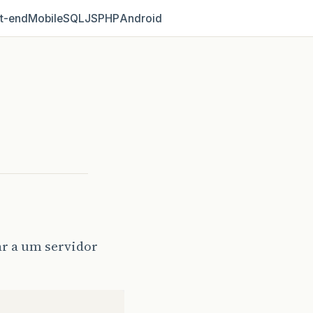
t‑end
Mobile
SQL
JS
PHP
Android
ar a um servidor