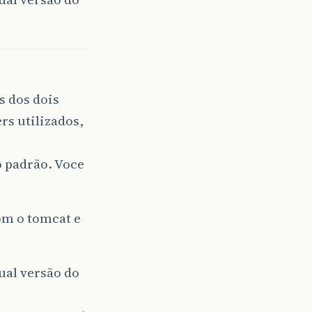
s dos dois
ers utilizados,
 padrão. Voce
om o tomcat e
ual versão do