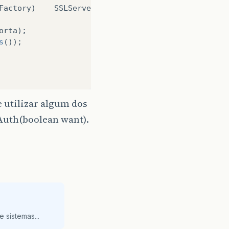
Factory
)
SSLServerSocketFactory
.
getDefault
();
orta
);
s
());
 utilizar algum dos
Auth(boolean want).
 sistemas...