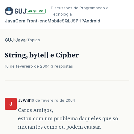
Discussoes de Programacao e
ARQUIVO
Tecnologia
Java
Geral
Front‑end
Mobile
SQL
JS
PHP
Android
GUJ
/
Java
/
Topico
String, byte[] e Cipher
16 de fevereiro de 2004
3 respostas
JvWill
16 de fevereiro de 2004
J
Caros Amigos,
estou com um problema daqueles que só
iniciantes como eu podem causar.